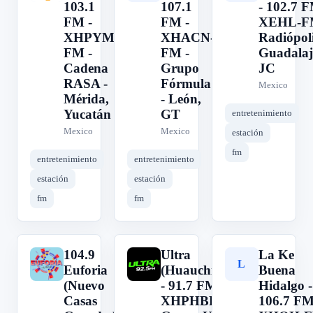
103.1
107.1
- 102.7 F
FM -
FM -
XEHL-F
XHPYM-
XHACN-
Radiópoli
FM -
FM -
Guadalaj
Cadena
Grupo
JC
RASA -
Fórmula
Mexico
Mérida,
- León,
Yucatán
GT
entretenimiento
Mexico
Mexico
estación
fm
entretenimiento
entretenimiento
estación
estación
fm
fm
104.9
Ultra
La Ke
1
U
L
Euforia
(Huauchinango)
Buena
(Nuevo
- 91.7 FM -
Hidalgo -
Casas
XHPHBP-FM -
106.7 FM