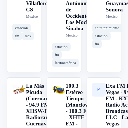
Villaflores,
Autónoma
Guaymas
CS
de
Sonora
Occidente -
Mexico
Mexico
Los Mochis,
Sinaloa
estación
entretenimiento
Mexico
fm
mex
estación
fm
estación
fm
latinoamérica
La Más
100.3
Exa FM 
L
1
E
Picuda
Estéreo
Vegas - 9
(Cuernavaca)
Tiempo
FM - KXL
- 94.9 FM -
(Monclova)
Radio Ac
XHSW-FM -
- 100.3 FM
Broadcas
Radiorama -
- XHTF-
LLC - La
Cuernavaca,
FM -
Vegas,