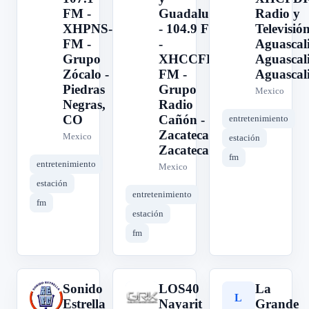
FM -
Guadalupe)
Radio y
XHPNS-
- 104.9 FM
Televisió
FM -
-
Aguascali
Grupo
XHCCFL-
Aguascali
Zócalo -
FM -
Aguascali
Piedras
Grupo
Mexico
Negras,
Radio
CO
Cañón -
entretenimiento
Zacatecas,
Mexico
estación
Zacatecas
fm
entretenimiento
Mexico
estación
entretenimiento
fm
estación
fm
Sonido
LOS40
La
S
L
L
Estrella
Nayarit
Grande