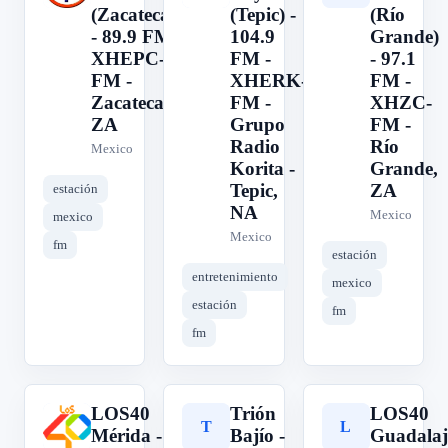
(Zacatecas)
(Tepic) -
(Río
- 89.9 FM -
104.9
Grande)
XHEPC-
FM -
- 97.1
FM -
XHERK-
FM -
Zacatecas,
FM -
XHZC-
ZA
Grupo
FM -
Radio
Río
Mexico
Korita -
Grande,
Tepic,
ZA
estación
NA
Mexico
mexico
Mexico
fm
estación
entretenimiento
mexico
estación
fm
fm
LOS40
Trión
LOS40
L
T
L
Mérida -
Bajío -
Guadalaj