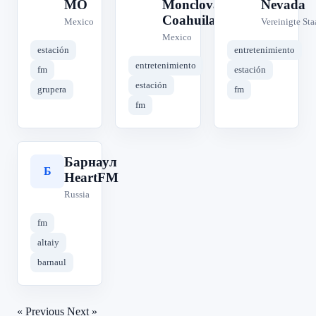
MO
Monclova,
Nevada
Coahuila
Mexico
Vereinigte Sta
Mexico
estación
entretenimiento
entretenimiento
fm
estación
estación
grupera
fm
fm
Барнаул
Б
HeartFM
Russia
fm
altaiy
barnaul
« Previous
Next »