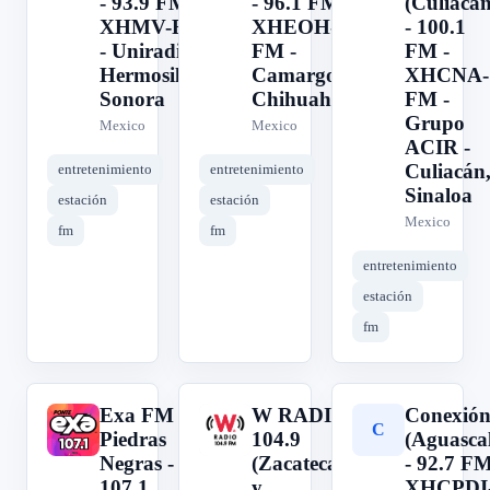
- 93.9 FM -
- 96.1 FM -
(Culiacán
XHMV-FM
XHEOH-
- 100.1
- Uniradio -
FM -
FM -
Hermosillo,
Camargo,
XHCNA-
Sonora
Chihuahua
FM -
Grupo
Mexico
Mexico
ACIR -
Culiacán
entretenimiento
entretenimiento
Sinaloa
estación
estación
Mexico
fm
fm
entretenimiento
estación
fm
Exa FM
W RADIO
Conexión
E
W
C
Piedras
104.9
(Aguascal
Negras -
(Zacatecas
- 92.7 FM
107.1
y
XHCPDI-