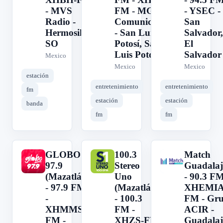
- MVS
FM - MG
- YSEC -
Radio -
Comunicación
San
Hermosillo,
- San Luis
Salvador,
SO
Potosí, San
El
Luis Potosí
Salvador
Mexico
Mexico
Mexico
estación
entretenimiento
entretenimiento
fm
estación
estación
banda
fm
fm
GLOBO
100.3
Match
G
1
M
97.9
Stereo
Guadalaj
(Mazatlán)
Uno
- 90.3 FM
- 97.9 FM
(Mazatlán)
XHEMIA
-
- 100.3
FM - Gr
XHMMS-
FM -
ACIR -
FM -
XHZS-FM
Guadalaj