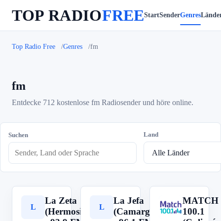
TOP RADIO
FREE
Start
Sender
Genres
Lände
Top Radio Free
Genres
fm
fm
Entdecke 712 kostenlose fm Radiosender und höre online.
Land
Suchen
La Zeta
La Jefa
MATCH
L
L
M
(Hermosillo)
(Camargo)
100.1