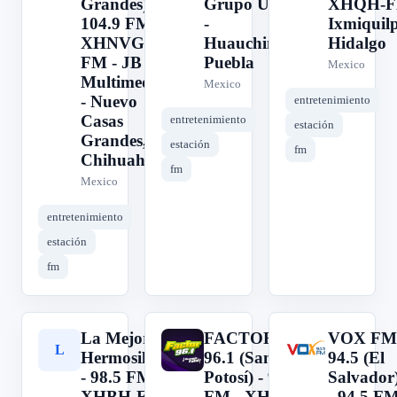
Grandes) -
Grupo ULTRA
XHQH-F
104.9 FM -
-
Ixmiquil
XHNVG-
Huauchinango,
Hidalgo
FM - JB
Puebla
Mexico
Multimedia
Mexico
- Nuevo
entretenimiento
Casas
entretenimiento
estación
Grandes,
estación
fm
Chihuahua
fm
Mexico
entretenimiento
estación
fm
La Mejor
FACTOR
VOX FM
L
F
V
Hermosillo
96.1 (San Luis
94.5 (El
- 98.5 FM -
Potosí) - 96.1
Salvador
XHBH-FM
FM - XHOB-
- 94.5 F