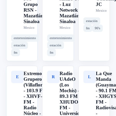
Grupo
- Luz
JC
RSN -
Network -
Mexico
Mazatlán,
Mazatlán,
Sinaloa
Sinaloa
estación
Mexico
Mexico
fm
90's
entretenimiento
entretenimiento
estación
estación
fm
fm
Extremo
Radio
La Que
E
R
L
Grupero
UAdeO
Manda
(Villaflores)
(Los
(Guayma
- 103.9 FM
Mochis) -
- 90.1 F
- XHVF-
89.3 FM -
- XHGYS
FM -
XHUDO-
FM -
Radio
FM -
Radiovis
Núcleo -
Universidad
-