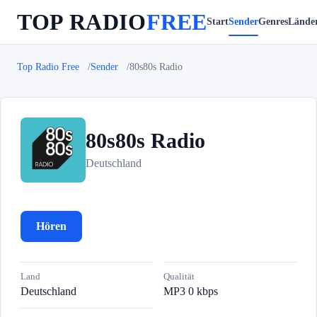
TOP RADIO
FREE
Start
Sender
Genres
Lände
Top Radio Free
Sender
80s80s Radio
80s80s Radio
8
Deutschland
Hören
Land
Qualität
Deutschland
MP3 0 kbps