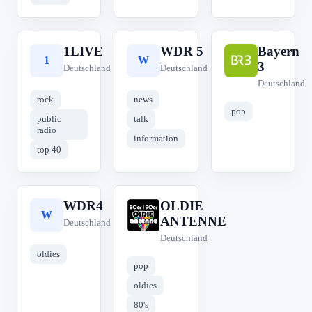
1LIVE
WDR 5
Bayern
1
W
B
3
Deutschland
Deutschland
Deutschland
rock
news
pop
public
talk
radio
information
top 40
WDR4
OLDIE
W
O
ANTENNE
Deutschland
Deutschland
oldies
pop
oldies
80's