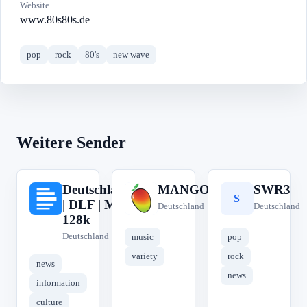
Website
www.80s80s.de
pop
rock
80's
new wave
Weitere Sender
Deutschlandfunk
MANGORADIO
SWR3
D
M
S
| DLF | MP3
Deutschland
Deutschland
128k
Deutschland
music
pop
variety
rock
news
news
information
culture