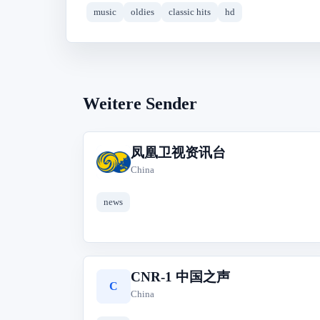
music
oldies
classic hits
hd
Weitere Sender
凤凰卫视资讯台
凤
China
news
CNR-1 中国之声
C
China