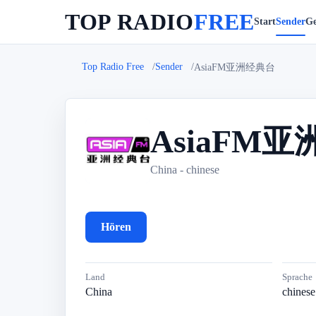
TOP RADIO
FREE
Start
Sender
Ge
Top Radio Free
Sender
AsiaFM亚洲经典台
AsiaFM
A
China - chinese
Hören
Land
Sprache
China
chinese