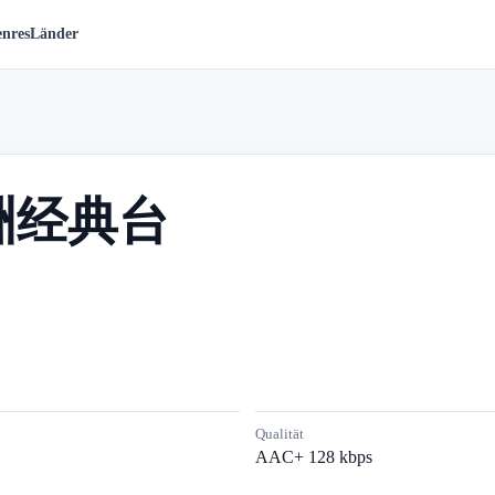
nres
Länder
亚洲经典台
Qualität
AAC+ 128 kbps