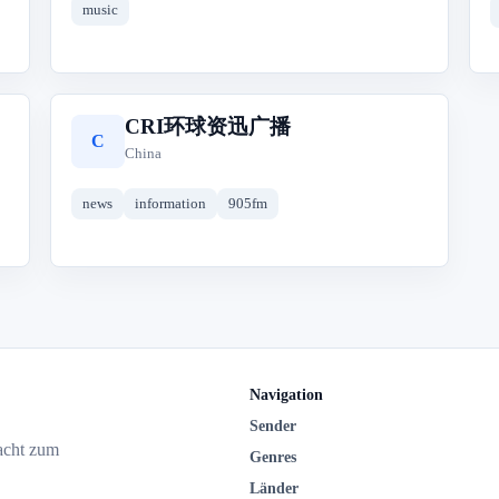
music
CRI环球资迅广播
C
China
news
information
905fm
Navigation
Sender
acht zum
Genres
Länder