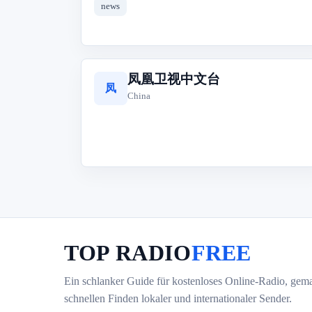
news
凤凰卫视中文台
凤
China
TOP RADIO
FREE
Ein schlanker Guide für kostenloses Online-Radio, gem
schnellen Finden lokaler und internationaler Sender.