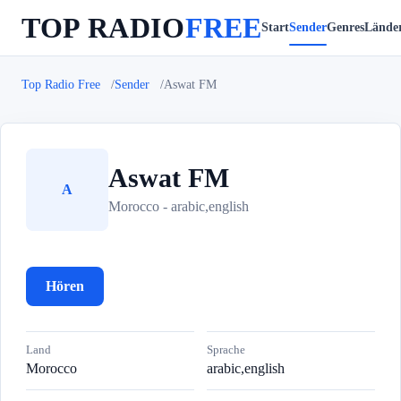
TOP RADIO
FREE
Start
Sender
Genres
Lände
Top Radio Free
Sender
Aswat FM
Aswat FM
A
Morocco - arabic,english
Hören
Land
Sprache
Morocco
arabic,english