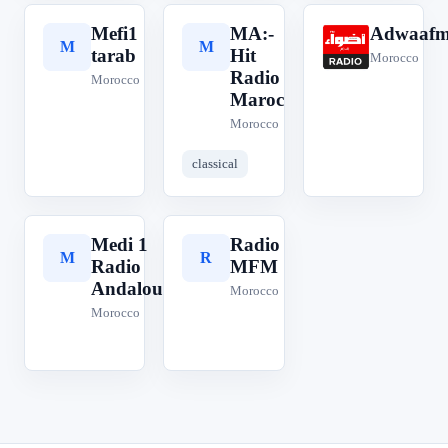
Mefi1
MA:-
Adwaaf
M
M
A
tarab
Hit
Morocco
Radio
Morocco
Maroc
Morocco
classical
Medi 1
Radio
M
R
Radio
MFM
Andalouse
Morocco
Morocco