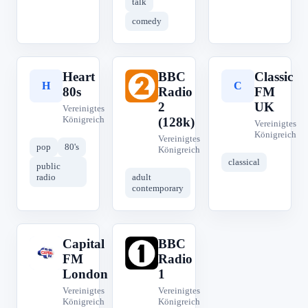
talk
comedy
Heart
BBC
Classic
H
B
C
80s
Radio
FM
2
UK
Vereinigtes
Königreich
(128k)
Vereinigtes
Königreich
Vereinigtes
pop
80's
Königreich
classical
public
radio
adult
contemporary
Capital
BBC
C
B
FM
Radio
London
1
Vereinigtes
Vereinigtes
Königreich
Königreich