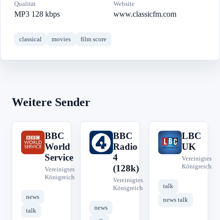
Qualität
Website
MP3 128 kbps
www.classicfm.com
classical
movies
film score
Weitere Sender
BBC
BBC
LBC
B
B
L
World
Radio
UK
Service
4
Vereinigtes
Königreich
(128k)
Vereinigtes
Königreich
Vereinigtes
talk
Königreich
news
news talk
news
talk