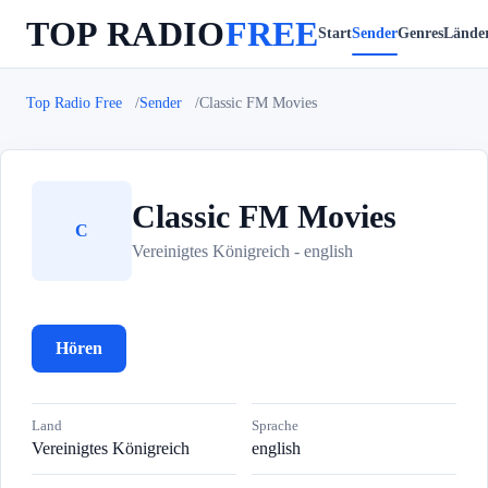
TOP RADIO
FREE
Start
Sender
Genres
Lände
Top Radio Free
Sender
Classic FM Movies
Classic FM Movies
C
Vereinigtes Königreich - english
Hören
Land
Sprache
Vereinigtes Königreich
english