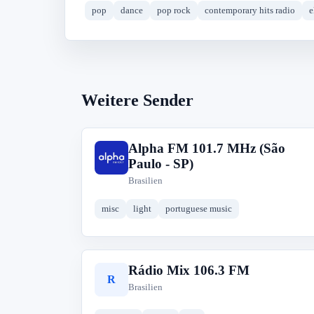
pop
dance
pop rock
contemporary hits radio
e
Weitere Sender
Alpha FM 101.7 MHz (São
A
Paulo - SP)
Brasilien
misc
light
portuguese music
Rádio Mix 106.3 FM
R
Brasilien