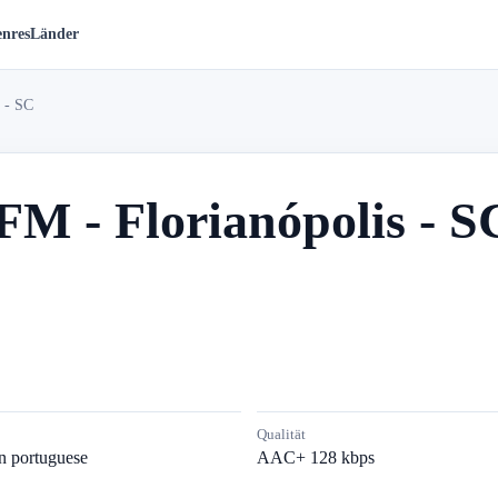
nres
Länder
 - SC
M - Florianópolis - S
Qualität
an portuguese
AAC+ 128 kbps