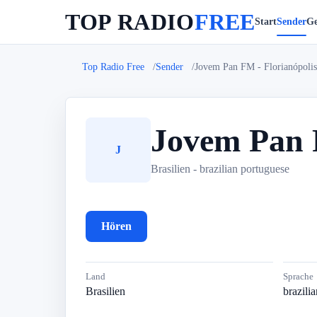
TOP RADIO
FREE
Start
Sender
Ge
Top Radio Free
Sender
Jovem Pan FM - Florianópolis
Jovem Pan F
J
Brasilien - brazilian portuguese
Hören
Land
Sprache
Brasilien
brazili