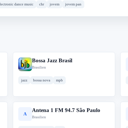
lectronic dance music
chr
jovem
jovem pan
Bossa Jazz Brasil
B
Brasilien
jazz
bossa nova
mpb
Antena 1 FM 94.7 São Paulo
A
Brasilien