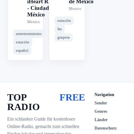
iHeart Radio
de México
- Ciudad de
Mexico
México
estación
Mexico
fm
entretenimiento
grupera
estación
español
TOP
FREE
Navigation
Sender
RADIO
Genres
Ein schlanker Guide für kostenloses
Länder
Online-Radio, gemacht zum schnellen
Datenschutz
Finden lokaler und internationaler