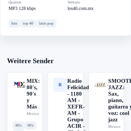
Qualität
Website
MP3 128 kbps
los40.com.mx
hits
top 40
latin pop
Weitere Sender
MIX:
Radio
SMOOT
M
R
S
80's,
Felicidad
JAZZ:
90's
- 1180
Sax,
y
AM -
piano,
Más
XEFR-
guitarra 
AM -
voz: cool
Mexico
Grupo
jazz
ACIR -
80's
90's
Mexico