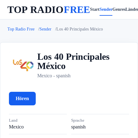
TOP RADIO
FREE
Start
Sender
Genres
Lände
Top Radio Free
Sender
Los 40 Principales México
Los 40 Principales
México
L
Mexico - spanish
Hören
Land
Sprache
Mexico
spanish