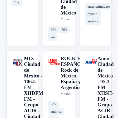
Ciudad
70's
de
entretenimiento
México
español
Mexico
américa
80's
70's
am
MIX
ROCK EN
Amor
M
R
A
Ciudad
ESPAÑOL:
Ciudad
de
Rock de
de
México -
México,
México
106.5
España y
- 95.3
FM -
Argentina
FM -
XHDFM-
XHSH-
Mexico
FM -
FM -
Grupo
Grupo
80's
ACIR -
ACIR -
américa
Ciudad
Ciudad