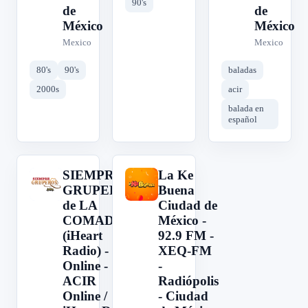
90's
de
de
México
México
Mexico
Mexico
80's
90's
baladas
2000s
acir
balada en
español
SIEMPRE
La Ke
S
L
GRUPEROS
Buena
de LA
Ciudad de
COMADRE
México -
(iHeart
92.9 FM -
Radio) -
XEQ-FM
Online -
-
ACIR
Radiópolis
Online /
- Ciudad