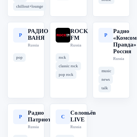
chillout+lounge
РАДИО
ROCK
Радио
Р
R
Р
ВАНЯ
FM
«Комсом
Правда»
Russia
Russia
Россия
pop
rock
Russia
classic rock
music
pop rock
news
talk
Радио
Соловьёв
Р
С
Патриот
LIVE
Russia
Russia