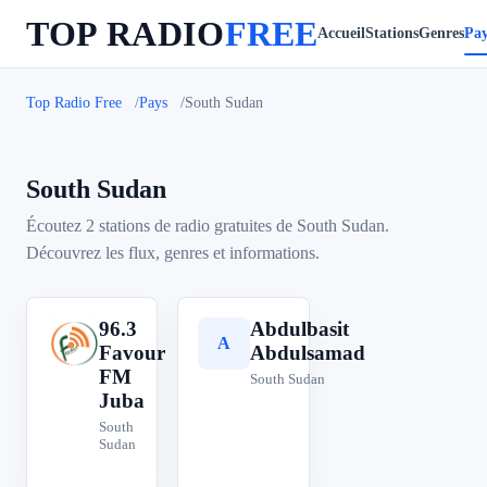
TOP RADIO
FREE
Accueil
Stations
Genres
Pay
Top Radio Free
Pays
South Sudan
South Sudan
Écoutez 2 stations de radio gratuites de South Sudan.
Découvrez les flux, genres et informations.
96.3
Abdulbasit
9
A
Favour
Abdulsamad
FM
South Sudan
Juba
South
Sudan