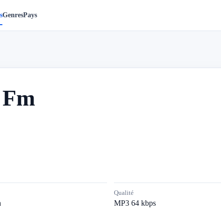
s
Genres
Pays
u Fm
Qualité
a
MP3 64 kbps