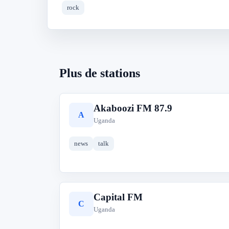
rock
Plus de stations
Akaboozi FM 87.9
A
Uganda
news
talk
Capital FM
C
Uganda