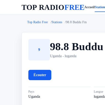
TOP RADIO
FREE
Accueil
Station
Top Radio Free
Stations
98.8 Buddu Fm
98.8 Budd
9
Uganda - luganda
Écouter
Pays
Langue
Uganda
lugand