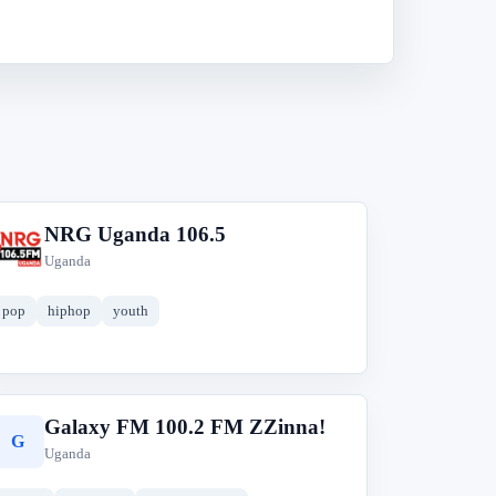
NRG Uganda 106.5
N
Uganda
pop
hiphop
youth
Galaxy FM 100.2 FM ZZinna!
G
Uganda