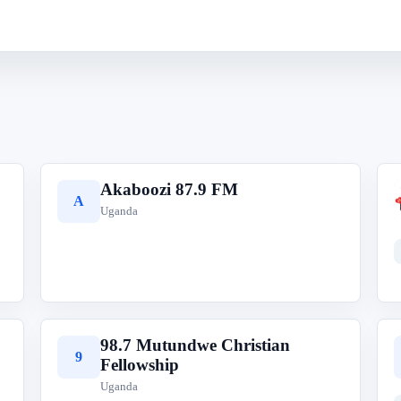
Akaboozi 87.9 FM
A
Uganda
98.7 Mutundwe Christian
9
Fellowship
Uganda