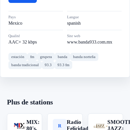
Pays
Langue
Mexico
spanish
Qualité
Site web
AAC+ 32 kbps
www.banda933.com.mx
estación
fm
grupera
banda
banda norteña
banda tradicional
93.3
93.3 fm
Plus de stations
MIX:
Radio
SMOOT
M
R
S
80's,
Felicidad
JAZZ: