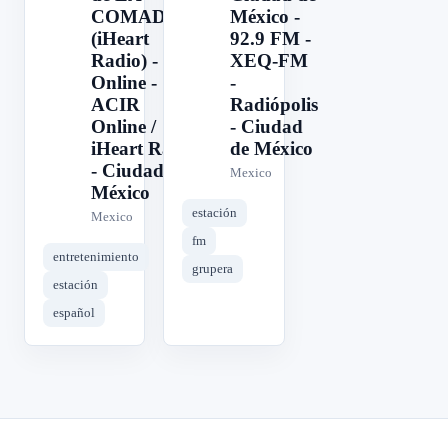
COMADRE
México -
(iHeart
92.9 FM -
Radio) -
XEQ-FM
Online -
-
ACIR
Radiópolis
Online /
- Ciudad
iHeart Radio
de México
- Ciudad de
Mexico
México
estación
Mexico
fm
entretenimiento
grupera
estación
español