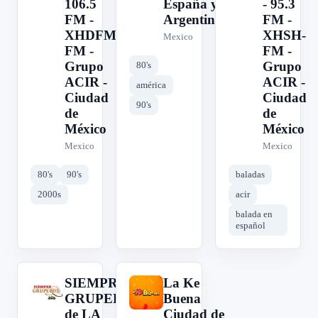
106.5
España y
- 95.3
FM -
Argentina
FM -
XHDFM-
XHSH-
Mexico
FM -
FM -
Grupo
Grupo
80's
ACIR -
ACIR -
américa
Ciudad
Ciudad
90's
de
de
México
México
Mexico
Mexico
80's
90's
baladas
2000s
acir
balada en
español
SIEMPRE
La Ke
S
L
GRUPEROS
Buena
de LA
Ciudad de