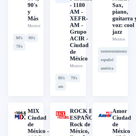
90's
- 1180
Sax,
y
AM -
piano,
Más
XEFR-
guitarra 
AM -
voz: cool
Mexico
Grupo
jazz
ACIR -
80's
90's
Mexico
Ciudad
70's
de
entretenimiento
México
español
Mexico
américa
80's
70's
am
MIX
ROCK EN
Amor
M
R
A
Ciudad
ESPAÑOL:
Ciudad
de
Rock de
de
México -
México,
México