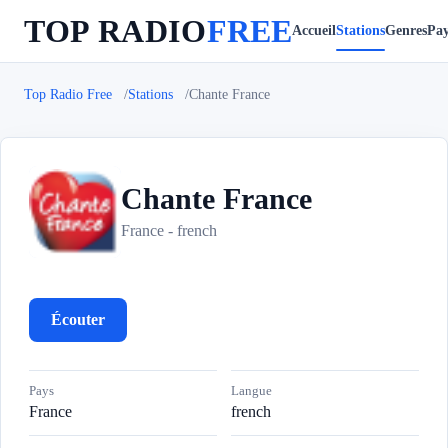
TOP RADIO
FREE
Accueil
Stations
Genres
Pay
Top Radio Free
Stations
Chante France
Chante France
C
France - french
Écouter
Pays
Langue
France
french