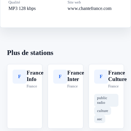
Qualité
Site web
MP3 128 kbps
www.chantefrance.com
Plus de stations
France
France
France
F
F
F
Info
Inter
Culture
France
France
France
public
radio
culture
aac