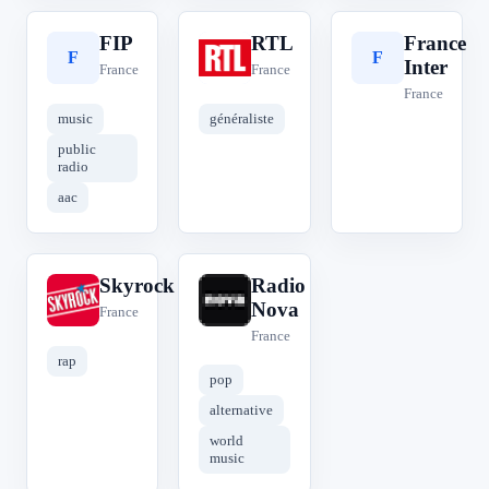
FIP
RTL
France
F
R
F
Inter
France
France
France
music
généraliste
public
radio
aac
Skyrock
Radio
S
R
Nova
France
France
rap
pop
alternative
world
music