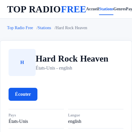
TOP RADIO
FREE
Accueil
Stations
Genres
Pay
Top Radio Free
Stations
Hard Rock Heaven
Hard Rock Heaven
H
États-Unis - english
Écouter
Pays
Langue
États-Unis
english