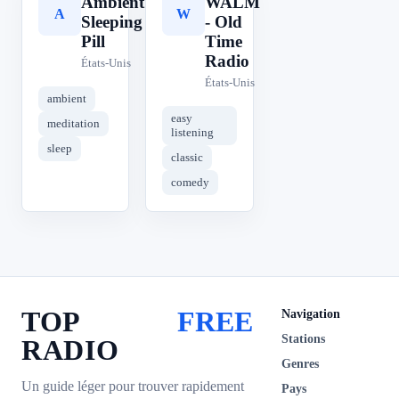
Ambient
WALM
A
W
Sleeping
- Old
Pill
Time
Radio
États-Unis
États-Unis
ambient
easy
meditation
listening
sleep
classic
comedy
TOP
FREE
Navigation
Stations
RADIO
Genres
Un guide léger pour trouver rapidement
Pays