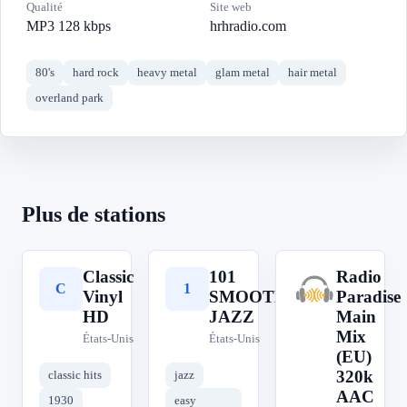
Qualité
Site web
MP3 128 kbps
hrhradio.com
80's
hard rock
heavy metal
glam metal
hair metal
overland park
Plus de stations
Classic
101
Radio
C
1
R
Vinyl
SMOOTH
Paradise
HD
JAZZ
Main
Mix
États-Unis
États-Unis
(EU)
320k
classic hits
jazz
AAC
1930
easy