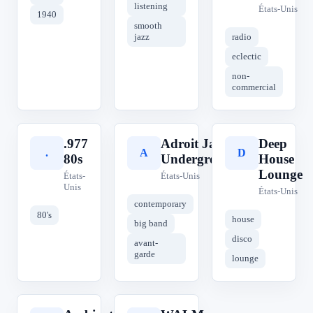
listening
États-Unis
1940
smooth
jazz
radio
eclectic
non-
commercial
.977
Adroit Jazz
Deep
.
A
D
80s
Underground
House
Lounge
États-
États-Unis
Unis
États-Unis
contemporary
80's
house
big band
disco
avant-
garde
lounge