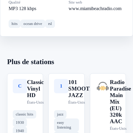
Qualité
Site web
MP3 128 kbps
www.miamibeachradio.com
hits
ocean drive
rsl
Plus de stations
Classic
101
Radio
C
1
R
Vinyl
SMOOTH
Paradise
HD
JAZZ
Main
Mix
États-Unis
États-Unis
(EU)
320k
classic hits
jazz
AAC
1930
easy
listening
États-Unis
1940