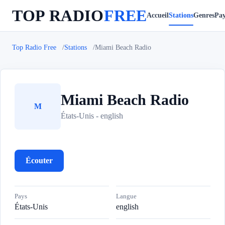
TOP RADIO
FREE
Accueil
Stations
Genres
Pay
Top Radio Free
Stations
Miami Beach Radio
Miami Beach Radio
M
États-Unis - english
Écouter
Pays
Langue
États-Unis
english