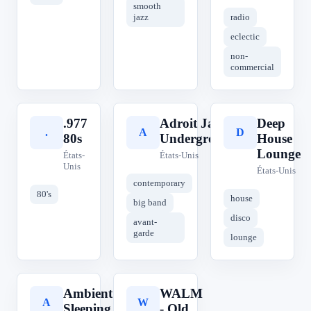
smooth
jazz
radio
eclectic
non-
commercial
.977
Adroit Jazz
Deep
.
A
D
80s
Underground
House
Lounge
États-
États-Unis
Unis
États-Unis
contemporary
80's
house
big band
disco
avant-
garde
lounge
Ambient
WALM
A
W
Sleeping
- Old