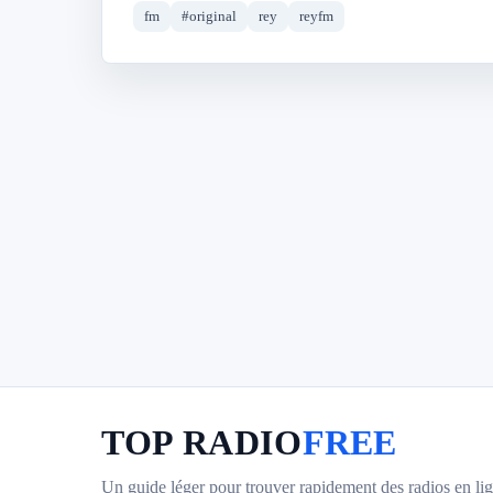
fm
#original
rey
reyfm
TOP RADIO
FREE
Un guide léger pour trouver rapidement des radios en lig