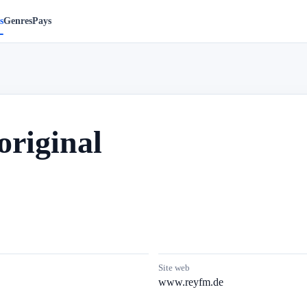
s
Genres
Pays
riginal
Site web
www.reyfm.de