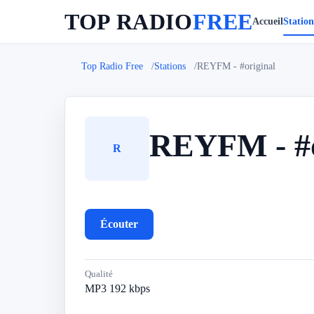
TOP RADIO
FREE
Accueil
Station
Top Radio Free
Stations
REYFM - #original
REYFM - #o
R
Écouter
Qualité
MP3 192 kbps