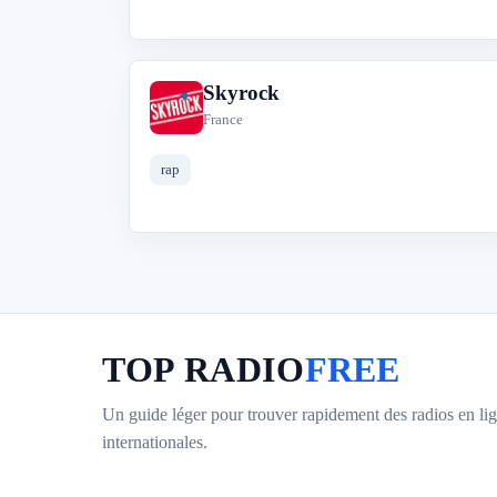
Skyrock
S
France
rap
TOP RADIO
FREE
Un guide léger pour trouver rapidement des radios en lig
internationales.