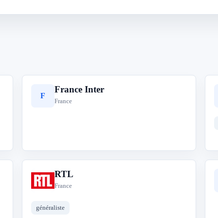
France Inter
F
France
RTL
R
France
généraliste