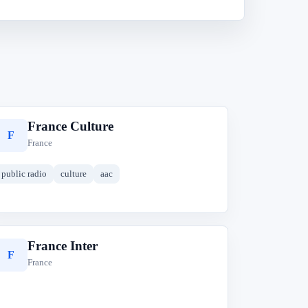
France Culture
F
France
public radio
culture
aac
France Inter
F
France