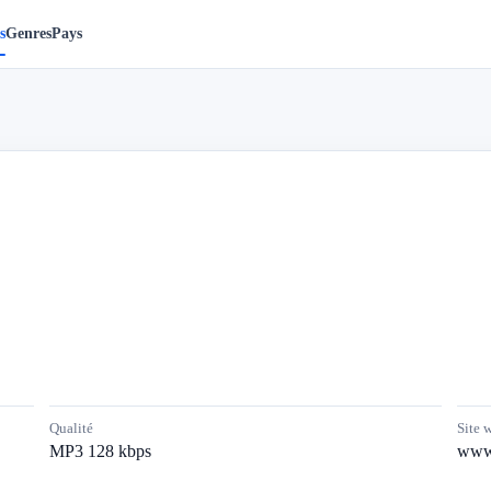
s
Genres
Pays
Qualité
Site 
MP3 128 kbps
www.