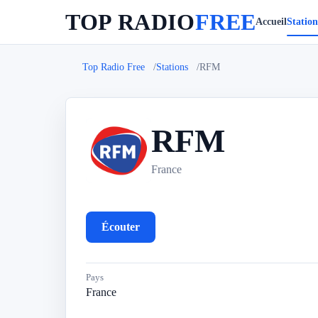
TOP RADIO
FREE
Accueil
Station
Top Radio Free
Stations
RFM
RFM
R
France
Écouter
Pays
France