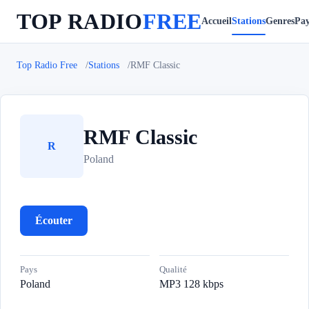
TOP RADIO
FREE
Accueil
Stations
Genres
Pay
Top Radio Free
Stations
RMF Classic
RMF Classic
R
Poland
Écouter
Pays
Qualité
Poland
MP3 128 kbps