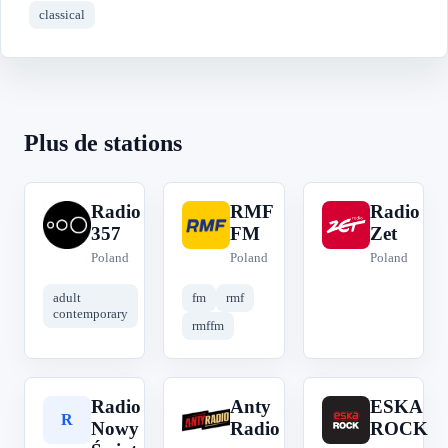
classical
Plus de stations
Radio
RMF
Radio
R
R
R
357
FM
Zet
Poland
Poland
Poland
adult
fm
rmf
contemporary
rmffm
Radio
Anty
ESKA
R
A
E
Nowy
Radio
ROCK