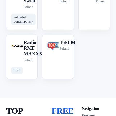
Świat
Poland
Poland
Poland
soft adult
contemporary
Radio
TokFM
R
T
RMF
Poland
MAXXX
Poland
misc
TOP
FREE
Navigation
Stations