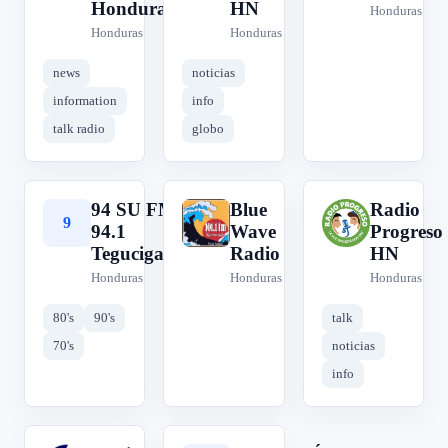
Honduras
HN
Honduras
Honduras
Honduras
news
noticias
information
info
talk radio
globo
94 SU FM
Blue
Radio
9
B
R
94.1
Wave
Progreso
Tegucigalpa
Radio
HN
Honduras
Honduras
Honduras
80's
90's
talk
70's
noticias
info