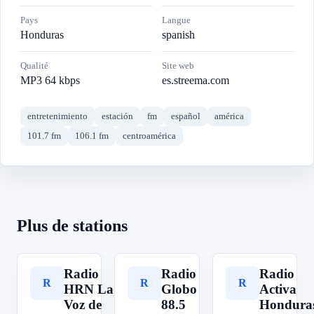
Pays
Langue
Honduras
spanish
Qualité
Site web
MP3 64 kbps
es.streema.com
entretenimiento
estación
fm
español
américa
101.7 fm
106.1 fm
centroamérica
Plus de stations
Radio
Radio
Radio
R
R
R
HRN La
Globo
Activa
Voz de
88.5
Hondura