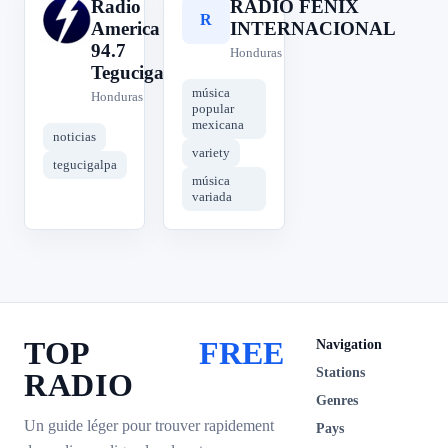
Radio
RADIO FÉNIX
R
R
America
INTERNACIONAL
94.7
Honduras
Tegucigalpa
música
Honduras
popular
mexicana
noticias
variety
tegucigalpa
música
variada
TOP
FREE
Navigation
Stations
RADIO
Genres
Un guide léger pour trouver rapidement
Pays