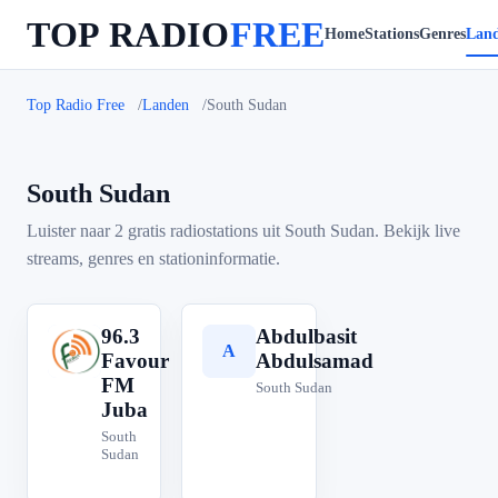
TOP RADIO
FREE
Home
Stations
Genres
Lan
Top Radio Free
Landen
South Sudan
South Sudan
Luister naar 2 gratis radiostations uit South Sudan. Bekijk live
streams, genres en stationinformatie.
96.3
Abdulbasit
9
A
Favour
Abdulsamad
FM
South Sudan
Juba
South
Sudan