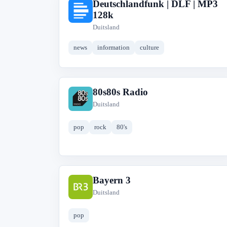
Deutschlandfunk | DLF | MP3
D
128k
Duitsland
news
information
culture
80s80s Radio
8
Duitsland
pop
rock
80's
Bayern 3
B
Duitsland
pop