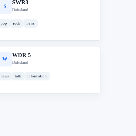
SWR3
S
Duitsland
pop
rock
news
WDR 5
W
Duitsland
news
talk
information