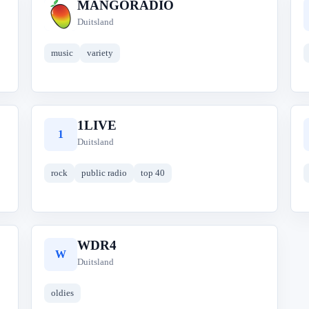
MANGORADIO
M
Duitsland
music
variety
1LIVE
1
Duitsland
rock
public radio
top 40
WDR4
W
Duitsland
oldies