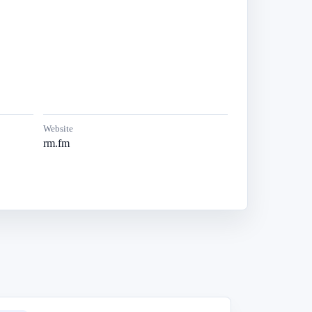
Website
rm.fm