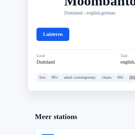
Moombahto
Duitsland - english,german
Luisteren
Land
Taal
Duitsland
english
hits
90's
adult contemporary
charts
00s
国
Meer stations