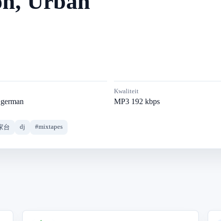
n, Urban
Kwaliteit
,german
MP3 192 kbps
dj
#mixtapes
家台