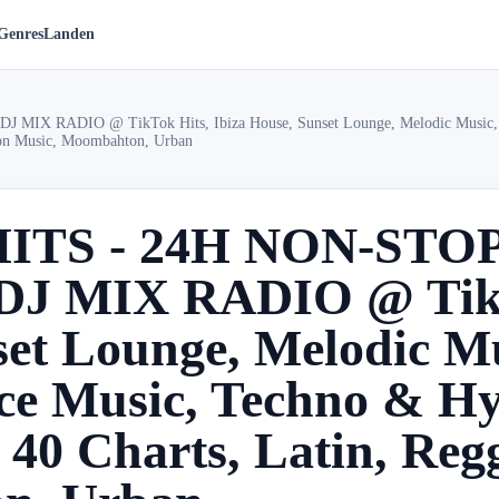
Genres
Landen
MIX RADIO @ TikTok Hits, Ibiza House, Sunset Lounge, Melodic Music,
eton Music, Moombahton, Urban
 HITS - 24H NON-STO
J MIX RADIO @ TikTo
set Lounge, Melodic M
ce Music, Techno & Hy
 40 Charts, Latin, Reg