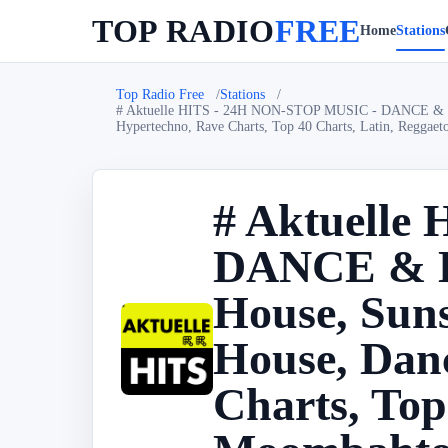
TOP RADIO
FREE
Home
Stations
Top Radio Free
Stations
# Aktuelle HITS - 24H NON-STOP MUSIC - DANCE & DJ 
Hypertechno, Rave Charts, Top 40 Charts, Latin, Regga
# Aktuelle
DANCE & D
House, Sun
House, Dan
#
Charts, Top