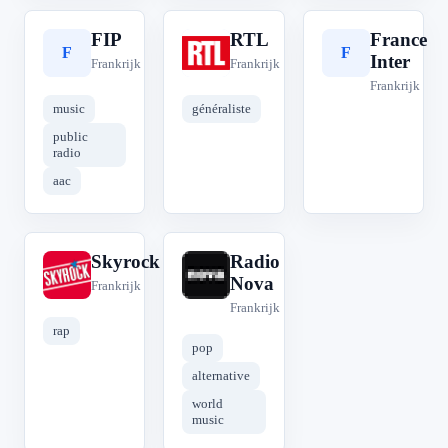
FIP
RTL
France
F
R
F
Inter
Frankrijk
Frankrijk
Frankrijk
music
généraliste
public
radio
aac
Skyrock
Radio
S
R
Nova
Frankrijk
Frankrijk
rap
pop
alternative
world
music