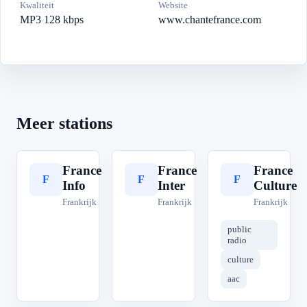
Kwaliteit
Website
MP3 128 kbps
www.chantefrance.com
Meer stations
France
France
France
F
F
F
Info
Inter
Culture
Frankrijk
Frankrijk
Frankrijk
public
radio
culture
aac