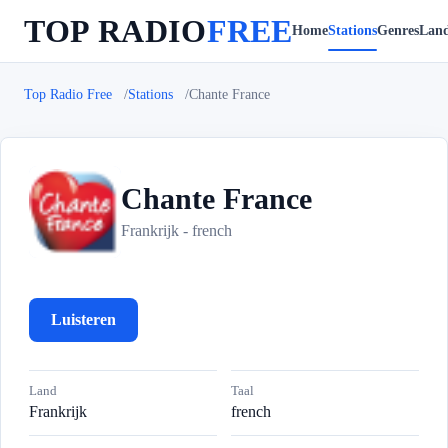
TOP RADIO
FREE
Home
Stations
Genres
Lan
Top Radio Free
Stations
Chante France
Chante France
C
Frankrijk - french
Luisteren
Land
Taal
Frankrijk
french