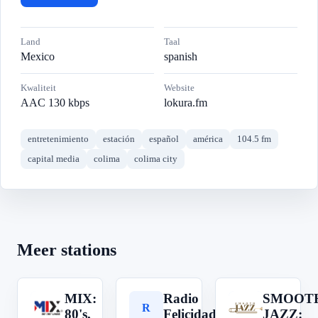
Land
Taal
Mexico
spanish
Kwaliteit
Website
AAC 130 kbps
lokura.fm
entretenimiento
estación
español
américa
104.5 fm
capital media
colima
colima city
Meer stations
MIX:
Radio
SMOOT
M
R
S
80's,
Felicidad
JAZZ: