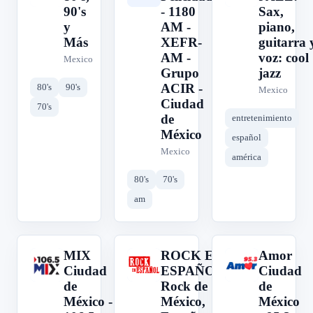
90's
- 1180
Sax,
y
AM -
piano,
Más
XEFR-
guitarra 
AM -
voz: cool
Mexico
Grupo
jazz
ACIR -
80's
90's
Mexico
Ciudad
70's
de
entretenimiento
México
español
Mexico
américa
80's
70's
am
MIX
ROCK EN
Amor
M
R
A
Ciudad
ESPAÑOL:
Ciudad
de
Rock de
de
México -
México,
México