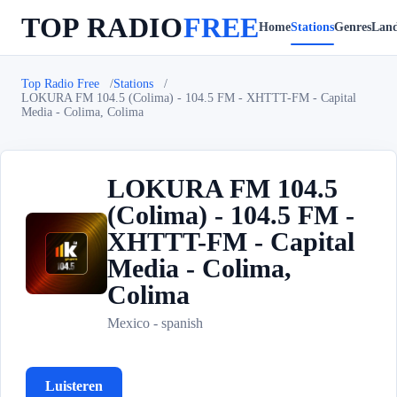
TOP RADIO
FREE
Home
Stations
Genres
Lan
Top Radio Free
Stations
LOKURA FM 104.5 (Colima) - 104.5 FM - XHTTT-FM - Capital
Media - Colima, Colima
LOKURA FM 104.5
(Colima) - 104.5 FM -
XHTTT-FM - Capital
L
Media - Colima,
Colima
Mexico - spanish
Luisteren