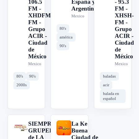
106.5
España y
- 95.3
FM -
Argentina
FM -
XHDFM-
XHSH-
Mexico
FM -
FM -
Grupo
Grupo
80's
ACIR -
ACIR -
américa
Ciudad
Ciudad
90's
de
de
México
México
Mexico
Mexico
80's
90's
baladas
2000s
acir
balada en
español
SIEMPRE
La Ke
S
L
GRUPEROS
Buena
de LA
Ciudad de