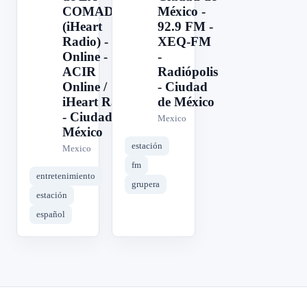
COMADRE
México -
(iHeart
92.9 FM -
Radio) -
XEQ-FM
Online -
-
ACIR
Radiópolis
Online /
- Ciudad
iHeart Radio
de México
- Ciudad de
Mexico
México
estación
Mexico
fm
entretenimiento
grupera
estación
español