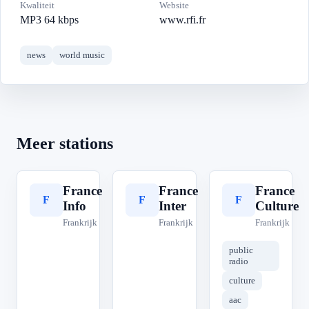
Kwaliteit
Website
MP3 64 kbps
www.rfi.fr
news
world music
Meer stations
France
France
France
F
F
F
Info
Inter
Culture
Frankrijk
Frankrijk
Frankrijk
public
radio
culture
aac