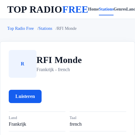
TOP RADIO
FREE
Home
Stations
Genres
Lan
Top Radio Free
Stations
RFI Monde
RFI Monde
R
Frankrijk - french
Luisteren
Land
Taal
Frankrijk
french