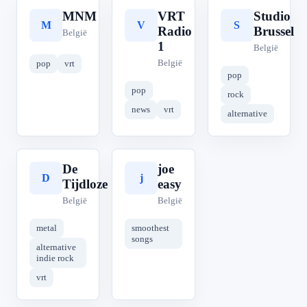
MNM
VRT
Studio
M
V
S
Radio
Brussel
België
1
België
België
pop
vrt
pop
pop
rock
news
vrt
alternative
De
joe
D
j
Tijdloze
easy
België
België
metal
smoothest
songs
alternative
indie rock
vrt