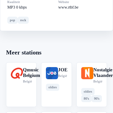
Kwaliteit
Website
MP3 0 kbps
www.rtbf.be
pop
rock
Meer stations
Qmusic
JOE
Nostalgie
Q
J
N
Belgium
Vlaander
België
België
België
oldies
oldies
80's
90's