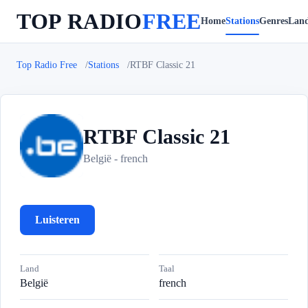
TOP RADIO
FREE
Home
Stations
Genres
Lan
Top Radio Free
Stations
RTBF Classic 21
RTBF Classic 21
R
België - french
Luisteren
Land
Taal
België
french