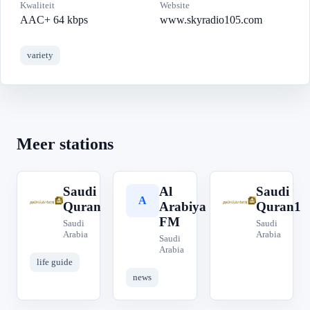
Kwaliteit
Website
AAC+ 64 kbps
www.skyradio105.com
variety
Meer stations
Saudi
Al
Saudi
S
A
S
Quran
Arabiya
Quran1
FM
Saudi
Saudi
Arabia
Arabia
Saudi
Arabia
life guide
news