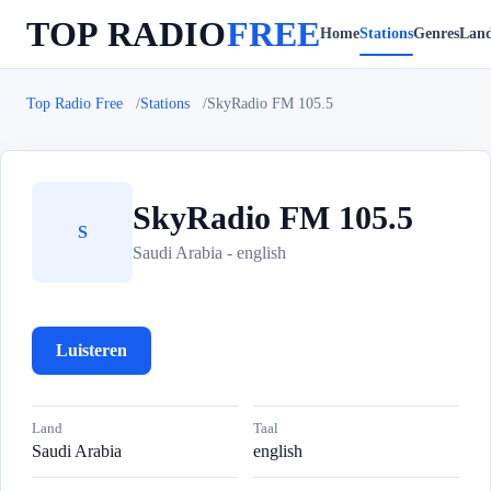
TOP RADIO
FREE
Home
Stations
Genres
Lan
Top Radio Free
Stations
SkyRadio FM 105.5
SkyRadio FM 105.5
S
Saudi Arabia - english
Luisteren
Land
Taal
Saudi Arabia
english