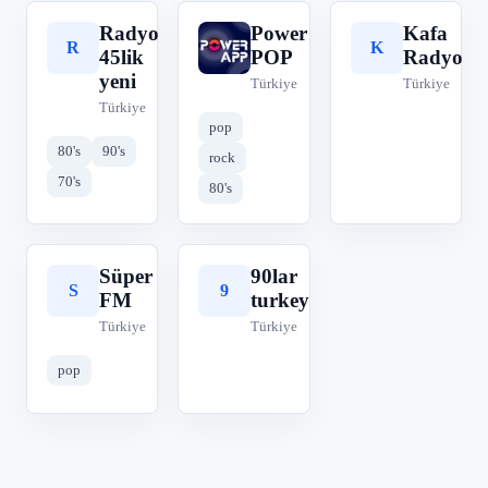
Radyo
Power
Kafa
R
P
K
45lik
POP
Radyo
yeni
Türkiye
Türkiye
Türkiye
pop
80's
90's
rock
70's
80's
Süper
90lar
S
9
FM
turkey
Türkiye
Türkiye
pop