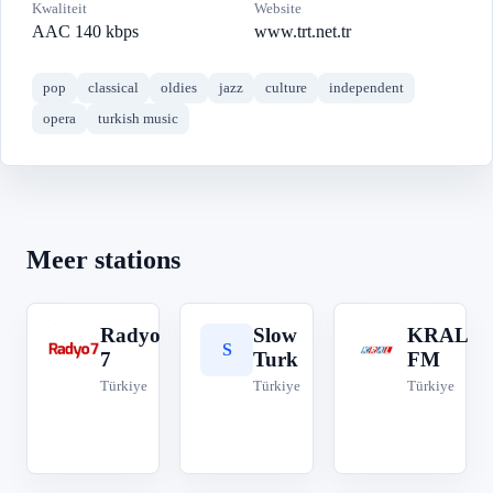
Kwaliteit
Website
AAC 140 kbps
www.trt.net.tr
pop
classical
oldies
jazz
culture
independent
opera
turkish music
Meer stations
Radyo
Slow
KRAL
R
S
K
7
Turk
FM
Türkiye
Türkiye
Türkiye