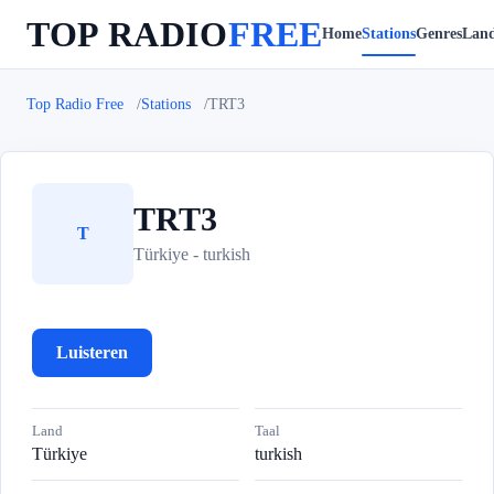
TOP RADIO
FREE
Home
Stations
Genres
Lan
Top Radio Free
Stations
TRT3
TRT3
T
Türkiye - turkish
Luisteren
Land
Taal
Türkiye
turkish