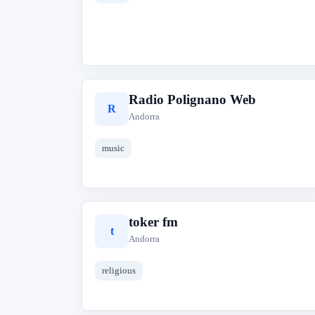
Radio Polignano Web
R
Andorra
music
toker fm
t
Andorra
religious