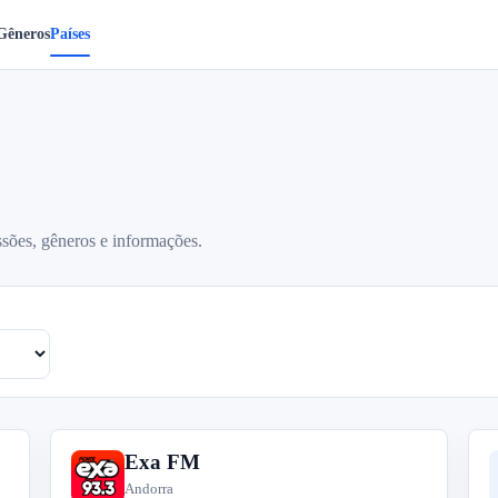
Gêneros
Países
ssões, gêneros e informações.
Exa FM
E
Andorra