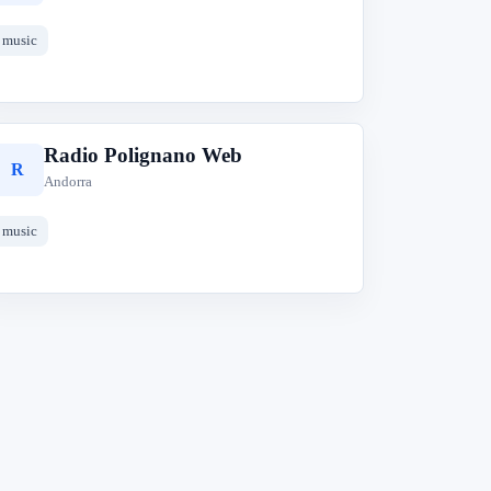
music
Radio Polignano Web
R
Andorra
music