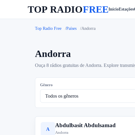
TOP RADIO
FREE
Início
Estações
Top Radio Free
Países
Andorra
Andorra
Ouça 8 rádios gratuitas de Andorra. Explore transmi
Gênero
Abdulbasit Abdulsamad
A
Andorra