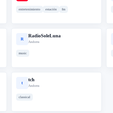
entretenimiento
estación
fm
RadioSoleLuna
R
Andorra
music
tch
t
Andorra
classical