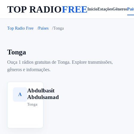
TOP RADIO
FREE
Início
Estações
Gêneros
Paí
Top Radio Free
Países
Tonga
Tonga
Ouça 1 rádios gratuitas de Tonga. Explore transmissões,
gêneros e informações.
Abdulbasit
A
Abdulsamad
Tonga