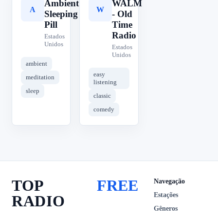
Ambient
WALM
A
W
Sleeping
- Old
Pill
Time
Radio
Estados
Unidos
Estados
Unidos
ambient
easy
meditation
listening
sleep
classic
comedy
TOP
FREE
Navegação
Estações
RADIO
Gêneros