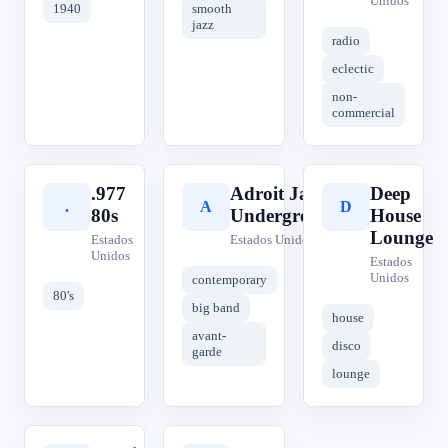
Unidos
1940
smooth
jazz
radio
eclectic
non-
commercial
.977
Adroit Jazz
Deep
.
A
D
80s
Underground
House
Lounge
Estados
Estados Unidos
Unidos
Estados
Unidos
contemporary
80's
big band
house
avant-
disco
garde
lounge