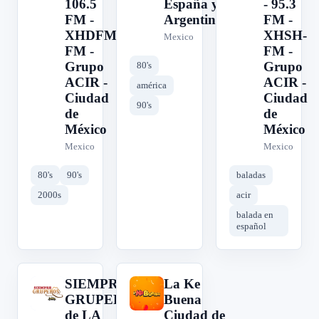
106.5
España y
- 95.3
FM -
Argentina
FM -
XHDFM-
XHSH-
Mexico
FM -
FM -
Grupo
Grupo
80's
ACIR -
ACIR -
américa
Ciudad
Ciudad
90's
de
de
México
México
Mexico
Mexico
80's
90's
baladas
2000s
acir
balada en
español
SIEMPRE
La Ke
S
L
GRUPEROS
Buena
de LA
Ciudad de