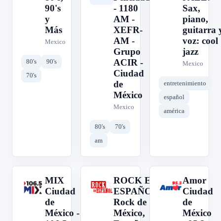
90's
- 1180
Sax,
y
AM -
piano,
Más
XEFR-
guitarra 
AM -
voz: cool
Mexico
Grupo
jazz
ACIR -
80's
90's
Mexico
Ciudad
70's
de
entretenimiento
México
español
Mexico
américa
80's
70's
am
MIX
ROCK EN
Amor
M
R
A
Ciudad
ESPAÑOL:
Ciudad
de
Rock de
de
México -
México,
México