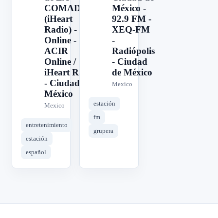
COMADRE
México -
(iHeart
92.9 FM -
Radio) -
XEQ-FM
Online -
-
ACIR
Radiópolis
Online /
- Ciudad
iHeart Radio
de México
- Ciudad de
Mexico
México
estación
Mexico
fm
entretenimiento
grupera
estación
español