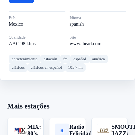
País
Idioma
Mexico
spanish
Qualidade
Site
AAC 98 kbps
www.iheart.com
entretenimiento
estación
fm
español
américa
clásicos
clásicos en español
105.7 fm
Mais estações
MIX:
Radio
SMOOT
M
R
S
80's,
Felicidad
JAZZ: