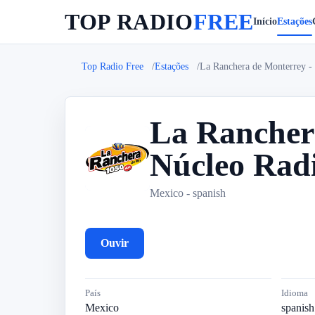
TOP RADIO
FREE
Início
Estações
Top Radio Free
Estações
La Ranchera de Monterrey 
La Rancher
Núcleo Rad
L
Mexico - spanish
Ouvir
País
Idioma
Mexico
spanish