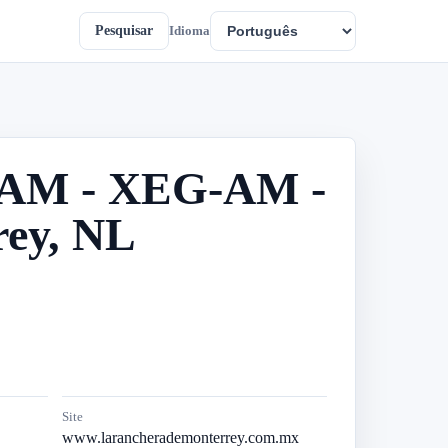
Pesquisar
Idioma
0 AM - XEG-AM -
rey, NL
Site
www.larancherademonterrey.com.mx