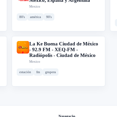
México, España y Argentina
Mexico
80's
américa
90's
La Ke Buena Ciudad de México
L
- 92.9 FM - XEQ-FM -
Radiópolis - Ciudad de México
Mexico
estación
fm
grupera
Navegação