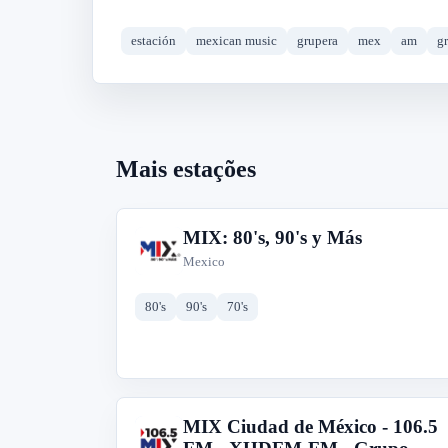
estación
mexican music
grupera
mex
am
g
Mais estações
MIX: 80's, 90's y Más
M
Mexico
80's
90's
70's
MIX Ciudad de México - 106.5
M