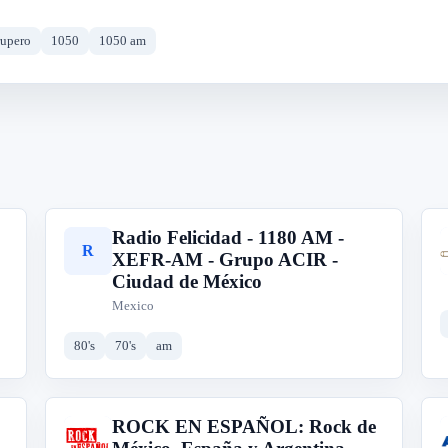
rupero
1050
1050 am
Radio Felicidad - 1180 AM -
R
XEFR-AM - Grupo ACIR -
Ciudad de México
Mexico
80's
70's
am
ROCK EN ESPAÑOL: Rock de
R