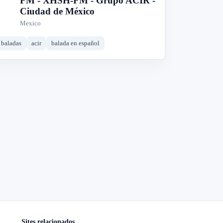
FM - XHSH-FM - Grupo ACIR -
Ciudad de México
Mexico
baladas
acir
balada en español
Sites relacionados