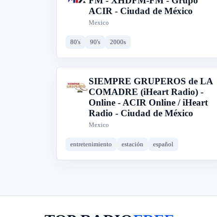
FM - XHDFM-FM - Grupo
ACIR - Ciudad de México
Mexico
80's
90's
2000s
SIEMPRE GRUPEROS de LA
S
COMADRE (iHeart Radio) -
Online - ACIR Online / iHeart
Radio - Ciudad de México
Mexico
entretenimiento
estación
español