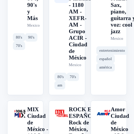
90's
- 1180
Sax,
y
AM -
piano,
Más
XEFR-
guitarra 
AM -
voz: cool
Mexico
Grupo
jazz
ACIR -
80's
90's
Mexico
Ciudad
70's
de
entretenimiento
México
español
Mexico
américa
80's
70's
am
MIX
ROCK EN
Amor
M
R
A
Ciudad
ESPAÑOL:
Ciudad
de
Rock de
de
México -
México,
México