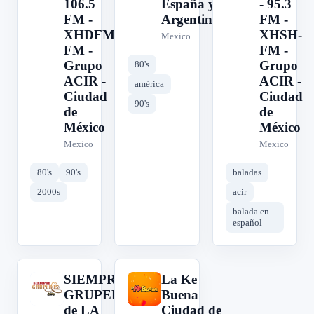
106.5
España y
- 95.3
FM -
Argentina
FM -
XHDFM-
XHSH-
Mexico
FM -
FM -
Grupo
Grupo
80's
ACIR -
ACIR -
américa
Ciudad
Ciudad
90's
de
de
México
México
Mexico
Mexico
80's
90's
baladas
2000s
acir
balada en
español
SIEMPRE
La Ke
S
L
GRUPEROS
Buena
de LA
Ciudad de