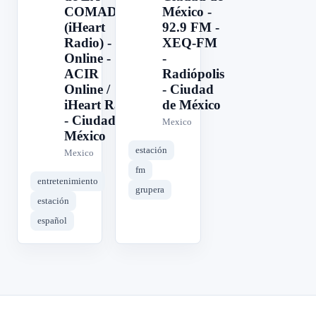
COMADRE
México -
(iHeart
92.9 FM -
Radio) -
XEQ-FM
Online -
-
ACIR
Radiópolis
Online /
- Ciudad
iHeart Radio
de México
- Ciudad de
Mexico
México
estación
Mexico
fm
entretenimiento
grupera
estación
español