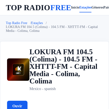
TOP RADIO
FREE
Início
Estações
Gêneros
Paí
Top Radio Free
Estações
LOKURA FM 104.5 (Colima) - 104.5 FM - XHTTT-FM - Capital
Media - Colima, Colima
LOKURA FM 104.5
(Colima) - 104.5 FM -
XHTTT-FM - Capital
L
Media - Colima,
Colima
Mexico - spanish
Ouvir