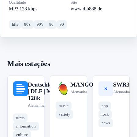
Qualidade
Site
MP3 128 kbps
www.rbb888.de
hits
80's
90's
80
90
Mais estações
Deutschlandfunk
MANGORADIO
SWR3
D
M
S
| DLF | MP3
Alemanha
Alemanha
128k
Alemanha
music
pop
variety
rock
news
news
information
culture