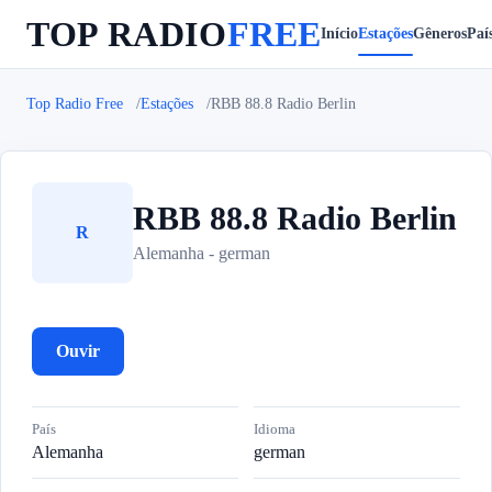
TOP RADIO
FREE
Início
Estações
Gêneros
Paí
Top Radio Free
Estações
RBB 88.8 Radio Berlin
RBB 88.8 Radio Berlin
R
Alemanha - german
Ouvir
País
Idioma
Alemanha
german