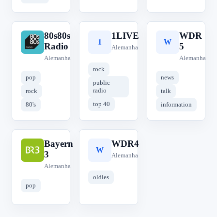
80s80s
1LIVE
WDR
8
1
W
Radio
5
Alemanha
Alemanha
Alemanha
rock
pop
news
public
radio
rock
talk
top 40
80's
information
Bayern
WDR4
B
W
3
Alemanha
Alemanha
oldies
pop