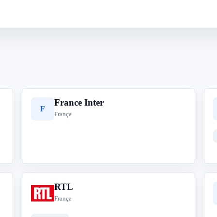
France Inter
F
França
RTL
R
França