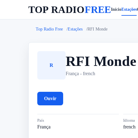
TOP RADIO
FREE
Início
Estações
Top Radio Free
Estações
RFI Monde
RFI Monde
R
França - french
Ouvir
País
Idioma
França
french