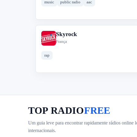
music
public radio
aac
Skyrock
S
França
rap
TOP RADIO
FREE
Um guia leve para encontrar rapidamente rádios online l
internacionais.