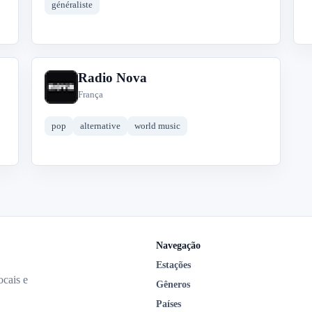
généraliste
Radio Nova
R
França
pop
alternative
world music
Navegação
Estações
ocais e
Gêneros
Países