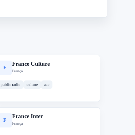
France Culture
F
França
public radio
culture
aac
France Inter
F
França