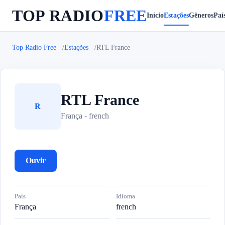
TOP RADIO
FREE
Início
Estações
Gêneros
Paí
Top Radio Free
Estações
RTL France
RTL France
R
França - french
Ouvir
País
Idioma
França
french