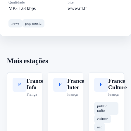
Qualidade
Site
MP3 128 kbps
www.rtl.fr
news
pop music
Mais estações
France
France
France
F
F
F
Info
Inter
Culture
França
França
França
public
radio
culture
aac