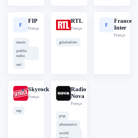
FIP
RTL
France
F
R
F
Inter
França
França
França
music
généraliste
public
radio
aac
Skyrock
Radio
S
R
Nova
França
França
rap
pop
alternative
world
music