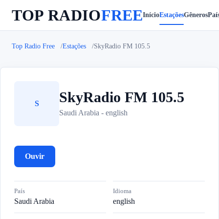
TOP RADIO
FREE
Início
Estações
Gêneros
Paí
Top Radio Free
Estações
SkyRadio FM 105.5
SkyRadio FM 105.5
S
Saudi Arabia - english
Ouvir
País
Idioma
Saudi Arabia
english