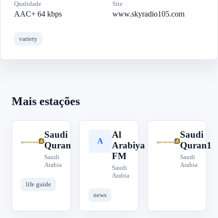
Qualidade
Site
AAC+ 64 kbps
www.skyradio105.com
variety
Mais estações
Saudi
Al
Saudi
S
A
S
Quran
Arabiya
Quran1
FM
Saudi
Saudi
Arabia
Arabia
Saudi
Arabia
life guide
news