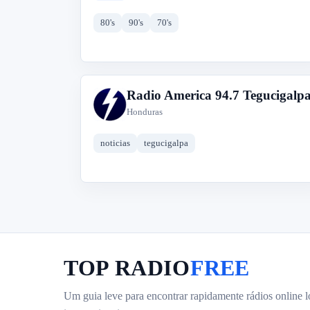
80's
90's
70's
Radio America 94.7 Tegucigalp
R
Honduras
noticias
tegucigalpa
TOP RADIO
FREE
Um guia leve para encontrar rapidamente rádios online l