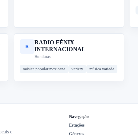
a
RADIO FÉNIX
R
INTERNACIONAL
Honduras
música popular mexicana
variety
música variada
Navegação
Estações
ocais e
Gêneros