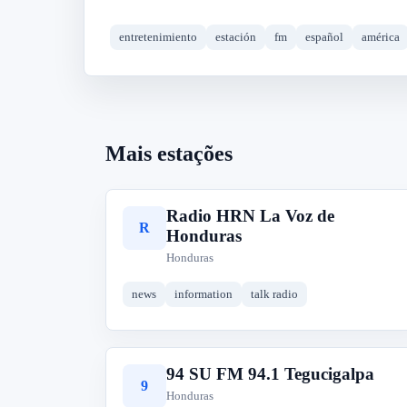
entretenimiento
estación
fm
español
américa
Mais estações
Radio HRN La Voz de
R
Honduras
Honduras
news
information
talk radio
94 SU FM 94.1 Tegucigalpa
9
Honduras