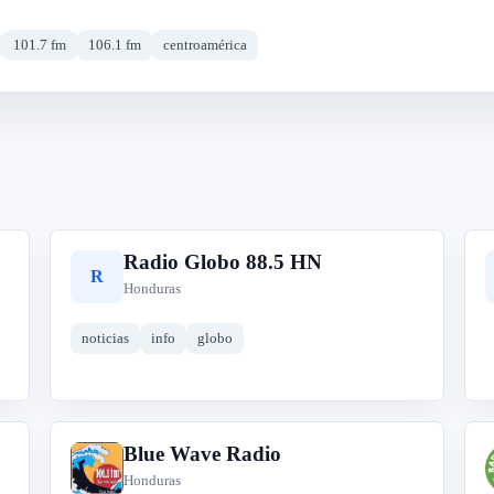
101.7 fm
106.1 fm
centroamérica
Radio Globo 88.5 HN
R
Honduras
noticias
info
globo
Blue Wave Radio
B
Honduras