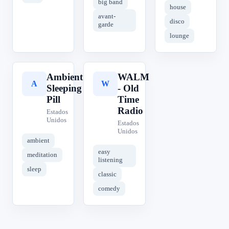
big band
house
avant-
disco
garde
lounge
Ambient
WALM
A
W
Sleeping
- Old
Pill
Time
Radio
Estados
Unidos
Estados
Unidos
ambient
easy
meditation
listening
sleep
classic
comedy