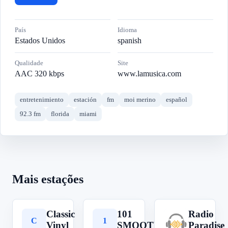
País
Idioma
Estados Unidos
spanish
Qualidade
Site
AAC 320 kbps
www.lamusica.com
entretenimiento
estación
fm
moi merino
español
92.3 fm
florida
miami
Mais estações
Classic
101
Radio
C
1
R
Vinyl
SMOOTH
Paradise