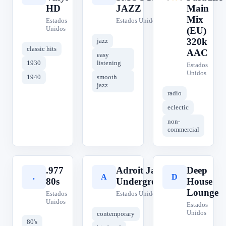
HD
JAZZ
Main
Mix
Estados
Estados Unidos
Unidos
(EU)
320k
jazz
classic hits
AAC
easy
1930
listening
Estados
Unidos
1940
smooth
jazz
radio
eclectic
non-
commercial
.977
Adroit Jazz
Deep
.
A
D
80s
Underground
House
Lounge
Estados
Estados Unidos
Unidos
Estados
Unidos
contemporary
80's