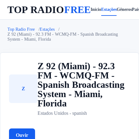
TOP RADIO
FREE
Início
Estações
Gêneros
Paí
Top Radio Free
Estações
Z 92 (Miami) - 92.3 FM - WCMQ-FM - Spanish Broadcasting
System - Miami, Florida
Z 92 (Miami) - 92.3
FM - WCMQ-FM -
Spanish Broadcasting
Z
System - Miami,
Florida
Estados Unidos - spanish
Ouvir