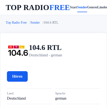
TOP RADIO
FREE
Start
Sender
Genres
Lände
Top Radio Free
Sender
104.6 RTL
104.6 RTL
1
Deutschland - german
Hören
Land
Sprache
Deutschland
german