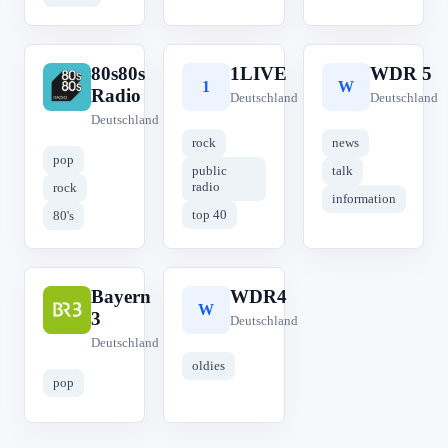
80s80s
1LIVE
WDR 5
8
1
W
Radio
Deutschland
Deutschland
Deutschland
rock
news
pop
public
talk
radio
rock
information
top 40
80's
Bayern
WDR4
B
W
3
Deutschland
Deutschland
oldies
pop