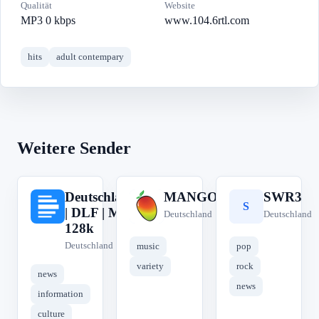
Qualität
Website
MP3 0 kbps
www.104.6rtl.com
hits
adult contempary
Weitere Sender
Deutschlandfunk
MANGORADIO
SWR3
D
M
S
| DLF | MP3
Deutschland
Deutschland
128k
Deutschland
music
pop
variety
rock
news
news
information
culture