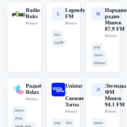
Radio
Legendy
Народно
R
L
Н
Roks
FM
радио
Минск
Belarus
Belarus
87.9 FM
hits
Belarus
top40
pop
music
belarus
Радыё
Unistar
Легенды
Р
U
Л
Relax
-
ФМ
Свежие
Минск
Belarus
Хиты
94.1 FM
music
Belarus
Belarus
relax
pop
hits
music
music non