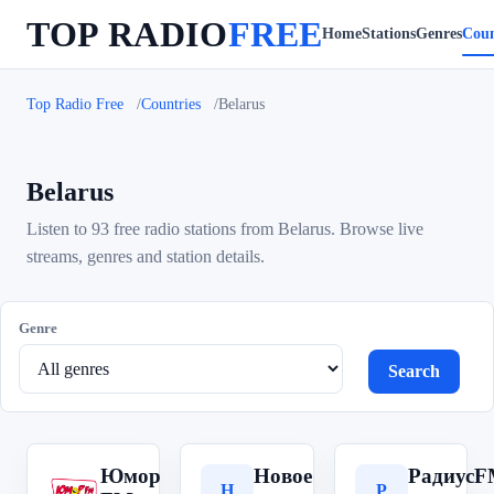
TOP RADIO
FREE
Home
Stations
Genres
Coun
Top Radio Free
Countries
Belarus
Belarus
Listen to 93 free radio stations from Belarus. Browse live
streams, genres and station details.
Genre
Search
Юмор
Новое
Радиус
Ю
Н
Р