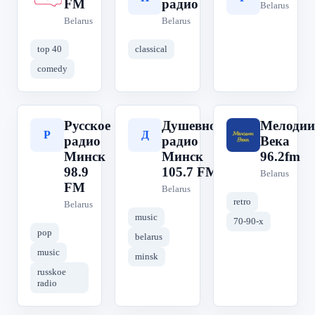
FM
радио
Belarus
Belarus
Belarus
top 40
classical
comedy
Русское
Душевное
Мелодии
Р
Д
М
радио
радио
Века
Минск
Минск
96.2fm
98.9
105.7 FM
Belarus
FM
Belarus
retro
Belarus
music
70-90-х
pop
belarus
music
minsk
russkoe
radio