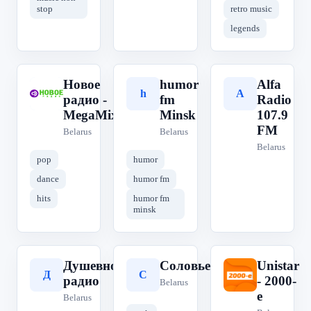
stop
retro music
legends
Новое
humor
Alfa
Н
h
A
радио -
fm
Radio
MegaMix
Minsk
107.9
FM
Belarus
Belarus
Belarus
pop
humor
dance
humor fm
hits
humor fm
minsk
Душевное
Соловьев
Unistar
Д
С
U
радио
- 2000-
Belarus
е
Belarus