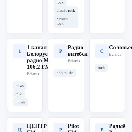
rock
classic rock
russian
rock
1 канал
Радио
Соловье
1
Р
С
Белорусского
витебск
Belarus
радио Минск
Belarus
106.2 FM
rock
pop music
Belarus
news
talk
minsk
ЦЕНТР
Pilot
Радыё
Ц
P
Р