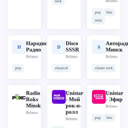
Belarus
rock
pop
hits
retro
Народное
Disco
Авторад
Н
D
А
Радио
SSSR
Минск
Belarus
Belarus
Belarus
pop
classical
classic rock
Radio
Unistar
Unistar
R
U
U
Roks
- Мой
- Эфир
Minsk
рок-н-
Belarus
ролл
Belarus
pop
hits
Belarus