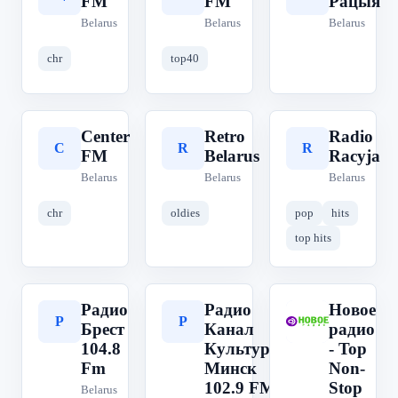
FM
FM
Рацыя
Belarus
Belarus
Belarus
chr
top40
Center
Retro
Radio
C
R
R
FM
Belarus
Racyja
Belarus
Belarus
Belarus
chr
oldies
pop
hits
top hits
Радио
Радио
Новое
Р
Р
Н
Брест
Канал
радио
104.8
Культура
- Top
Fm
Минск
Non-
102.9 FM
Stop
Belarus