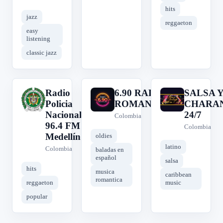
hits
jazz
reggaeton
easy
listening
classic jazz
Radio
6.90 RADIO
SALSA 
R
6
S
Policia
ROMANTICAS
CHARA
Nacional
24/7
Colombia
96.4 FM
Colombia
Medellín
oldies
latino
Colombia
baladas en
español
salsa
hits
musica
caribbean
romantica
reggaeton
music
popular