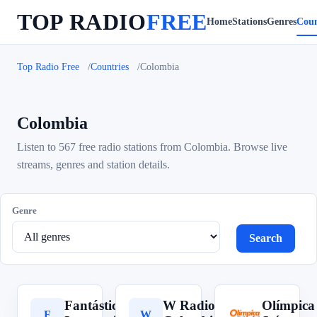
TOP RADIO
FREE
Home
Stations
Genres
Coun
Top Radio Free
Countries
Colombia
Colombia
Listen to 567 free radio stations from Colombia. Browse live
streams, genres and station details.
Genre
Search
Fantástica
W Radio
Olímpica
F
W
O