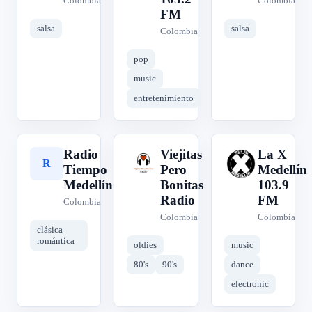
Colombia
Colombia
FM
salsa
salsa
Colombia
pop
music
entretenimiento
Radio
Viejitas
La X
R
V
L
Tiempo
Pero
Medellín
Medellín
Bonitas
103.9
Radio
FM
Colombia
Colombia
Colombia
clásica
romántica
oldies
music
80's
90's
dance
electronic