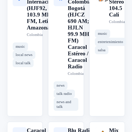
Internacional
Colombia,
Stéreo
(HJF92,
Bogotá
104.5
103.9 MHz
(HJCZ
Cali
FM, Leticia,
690 AM;
Colombia
Amazonas)
HJLN
99.9 MHz
music
Colombia
FM)
entretenimiento
Caracol
music
salsa
Estéreo /
local news
Caracol
local talk
Radio
Colombia
news
talk radio
news and
talk
Caracol
Blu Radio,
Mix