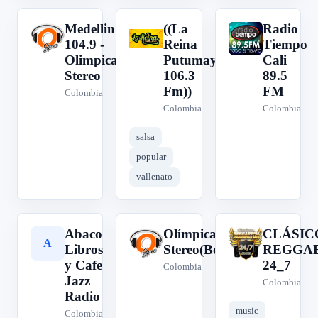
Medellin
((La
Radio
M
(
R
104.9 -
Reina
Tiempo
Olimpica
Putumayo
Cali
Stereo
106.3
89.5
Fm))
FM
Colombia
Colombia
Colombia
salsa
popular
vallenato
Abaco
Olímpica
CLÁSIC
A
O
C
Libros
Stereo(Bogotá)
REGGA
y Cafe
24_7
Colombia
Jazz
Colombia
Radio
music
Colombia