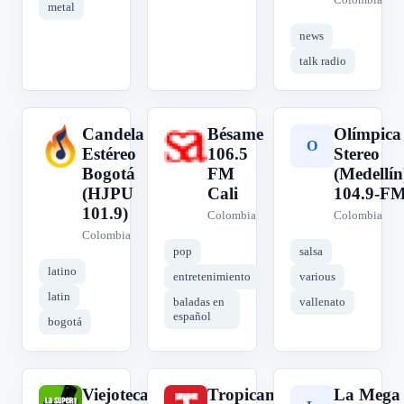
metal
news
talk radio
Candela
Bésame
Olímpica
C
B
O
Estéreo
106.5
Stereo
Bogotá
FM
(Medellín
(HJPU
Cali
104.9-F
101.9)
Colombia
Colombia
Colombia
pop
salsa
latino
entretenimiento
various
latin
baladas en
vallenato
español
bogotá
Viejoteca
Tropicana
La Mega