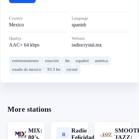
Country
Language
Mexico
spanish
Quality
Website
AAC+ 64 kbps
radiocrystal.mx
entretenimiento
estación
fm
español
américa
estado de mexico
93.3 fm
crystal
More stations
MIX:
Radio
SMOOT
M
R
S
80's,
Felicidad
JAZZ: