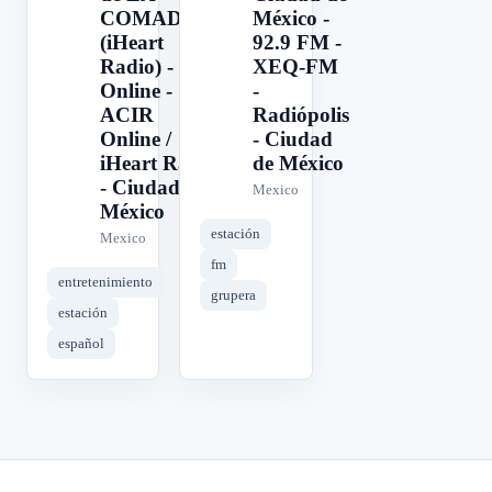
COMADRE
México -
(iHeart
92.9 FM -
Radio) -
XEQ-FM
Online -
-
ACIR
Radiópolis
Online /
- Ciudad
iHeart Radio
de México
- Ciudad de
Mexico
México
estación
Mexico
fm
entretenimiento
grupera
estación
español