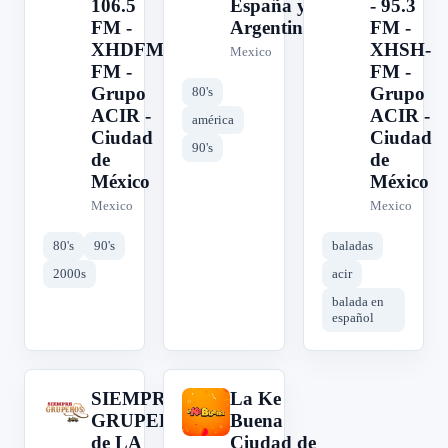
106.5
España y
- 95.3
FM -
Argentina
FM -
XHDFM-
XHSH-
Mexico
FM -
FM -
Grupo
Grupo
80's
ACIR -
ACIR -
américa
Ciudad
Ciudad
90's
de
de
México
México
Mexico
Mexico
80's
90's
baladas
2000s
acir
balada en
español
SIEMPRE
La Ke
S
L
GRUPEROS
Buena
de LA
Ciudad de