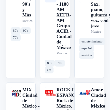
90's
- 1180
Sax,
y
AM -
piano,
Más
XEFR-
guitarra 
AM -
voz: cool
Mexico
Grupo
jazz
ACIR -
80's
90's
Mexico
Ciudad
70's
de
entretenimiento
México
español
Mexico
américa
80's
70's
am
MIX
ROCK EN
Amor
M
R
A
Ciudad
ESPAÑOL:
Ciudad
de
Rock de
de
México -
México,
México