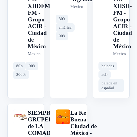
XHDFM-
XHSH-
Mexico
FM -
FM -
Grupo
Grupo
80's
ACIR -
ACIR -
américa
Ciudad
Ciudad
90's
de
de
México
México
Mexico
Mexico
80's
90's
baladas
2000s
acir
balada en
español
SIEMPRE
La Ke
S
L
GRUPEROS
Buena
de LA
Ciudad de
COMADRE
México -