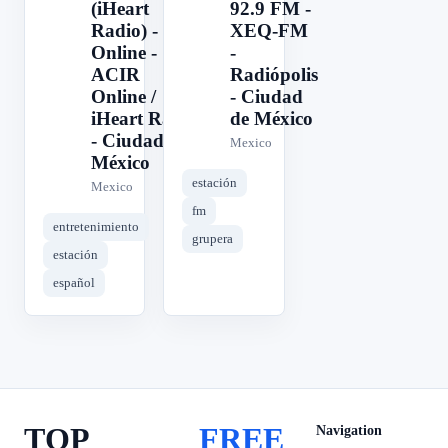
(iHeart
92.9 FM -
Radio) -
XEQ-FM
Online -
-
ACIR
Radiópolis
Online /
- Ciudad
iHeart Radio
de México
- Ciudad de
Mexico
México
estación
Mexico
fm
entretenimiento
grupera
estación
español
TOP
FREE
Navigation