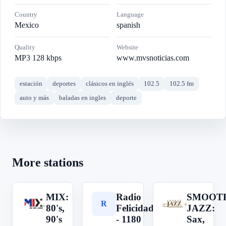
Country
Language
Mexico
spanish
Quality
Website
MP3 128 kbps
www.mvsnoticias.com
estación
deportes
clásicos en inglés
102.5
102.5 fm
auto y más
baladas en ingles
deporte
More stations
MIX:
Radio
SMOOT
M
R
S
80's,
Felicidad
JAZZ:
90's
- 1180
Sax,