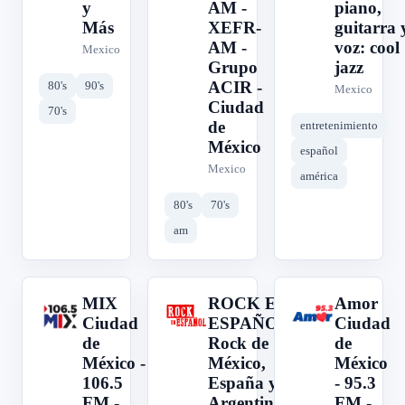
y
AM -
piano,
Más
XEFR-
guitarra 
AM -
voz: cool
Mexico
Grupo
jazz
ACIR -
80's
90's
Mexico
Ciudad
70's
de
entretenimiento
México
español
Mexico
américa
80's
70's
am
MIX
ROCK EN
Amor
M
R
A
Ciudad
ESPAÑOL:
Ciudad
de
Rock de
de
México -
México,
México
106.5
España y
- 95.3
FM -
Argentina
FM -