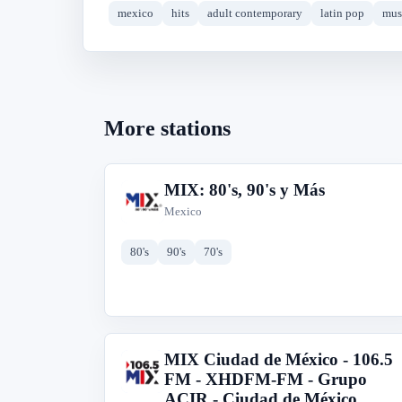
mexico
hits
adult contemporary
latin pop
mus
More stations
MIX: 80's, 90's y Más
M
Mexico
80's
90's
70's
MIX Ciudad de México - 106.5
M
FM - XHDFM-FM - Grupo
ACIR - Ciudad de México