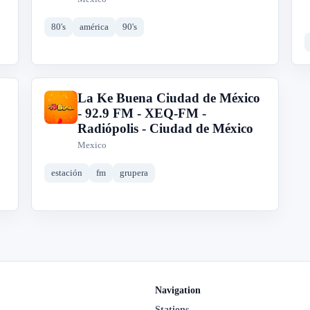
80's
américa
90's
La Ke Buena Ciudad de México
L
- 92.9 FM - XEQ-FM -
Radiópolis - Ciudad de México
Mexico
estación
fm
grupera
Navigation
Stations