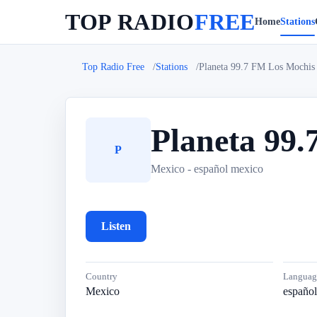
TOP RADIO
FREE
Home
Stations
Top Radio Free
Stations
Planeta 99.7 FM Los Mochis
Planeta 99
P
Mexico - español mexico
Listen
Country
Languag
Mexico
españo