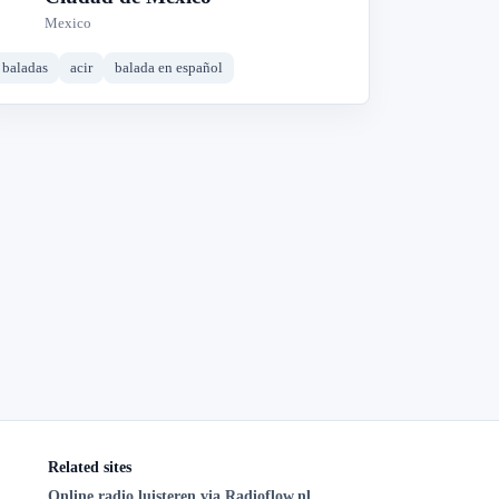
Mexico
baladas
acir
balada en español
Related sites
Online radio luisteren via Radioflow.nl