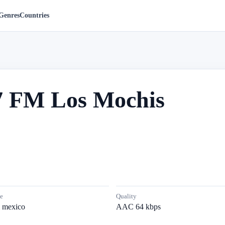
Genres
Countries
.7 FM Los Mochis
e
Quality
l mexico
AAC 64 kbps