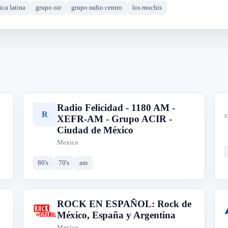
ica latina
grupo oir
grupo radio centro
los mochis
Radio Felicidad - 1180 AM -
R
XEFR-AM - Grupo ACIR -
Ciudad de México
Mexico
80's
70's
am
ROCK EN ESPAÑOL: Rock de
R
México, España y Argentina
Mexico