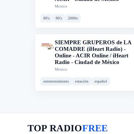
Mexico
80's
90's
2000s
SIEMPRE GRUPEROS de LA
S
COMADRE (iHeart Radio) -
Online - ACIR Online / iHeart
Radio - Ciudad de México
Mexico
entretenimiento
estación
español
TOP RADIO
FREE