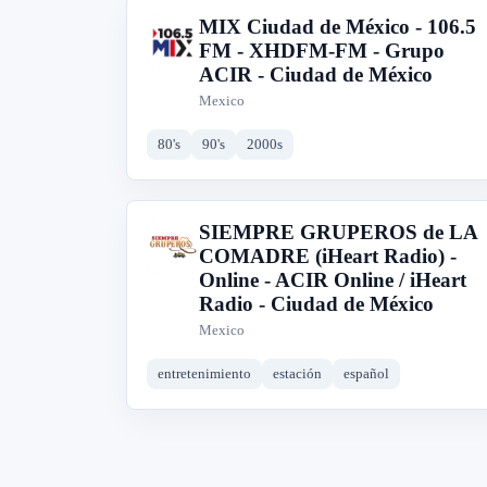
MIX Ciudad de México - 106.5
M
FM - XHDFM-FM - Grupo
ACIR - Ciudad de México
Mexico
80's
90's
2000s
SIEMPRE GRUPEROS de LA
S
COMADRE (iHeart Radio) -
Online - ACIR Online / iHeart
Radio - Ciudad de México
Mexico
entretenimiento
estación
español