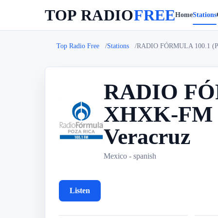
TOP RADIO
FREE
Home
Stations
Top Radio Free
Stations
RADIO FÓRMULA 100.1 (Poza
RADIO FÓRM
XHXK-FM - 
R
Veracruz
Mexico - spanish
Listen