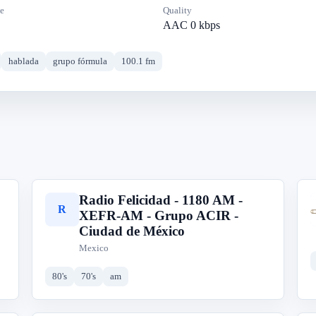
e
Quality
AAC 0 kbps
hablada
grupo fórmula
100.1 fm
Radio Felicidad - 1180 AM -
R
XEFR-AM - Grupo ACIR -
Ciudad de México
Mexico
80's
70's
am