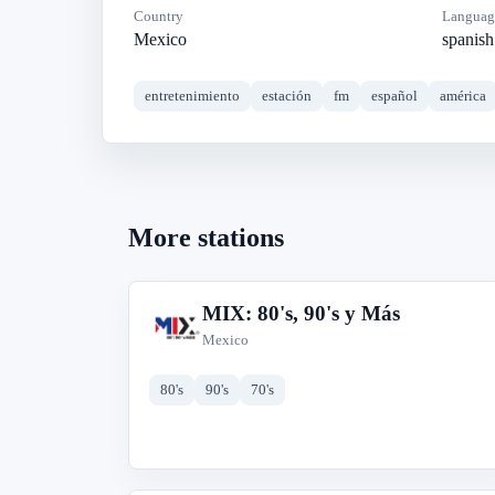
Country
Languag
Mexico
spanish
entretenimiento
estación
fm
español
américa
More stations
MIX: 80's, 90's y Más
M
Mexico
80's
90's
70's