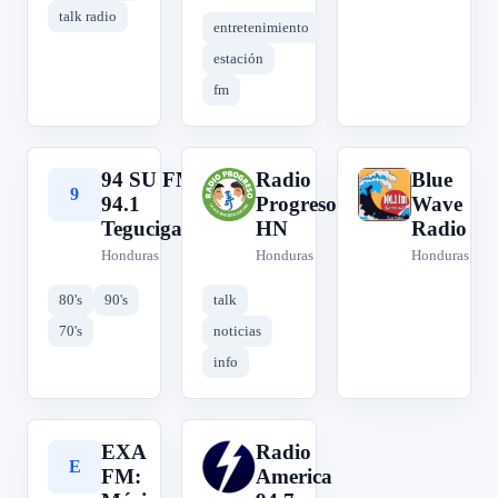
talk radio
entretenimiento
estación
fm
94 SU FM
Radio
Blue
9
R
B
94.1
Progreso
Wave
Tegucigalpa
HN
Radio
Honduras
Honduras
Honduras
80's
90's
talk
70's
noticias
info
EXA
Radio
E
R
FM:
America