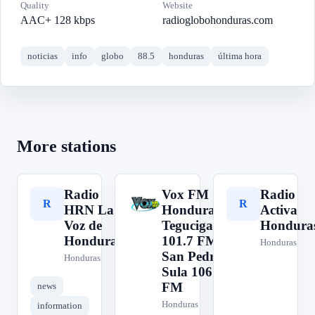
Quality
Website
AAC+ 128 kbps
radioglobohonduras.com
noticias
info
globo
88.5
honduras
última hora
More stations
Radio
Vox FM
Radio
R
V
R
HRN La
Honduras -
Activa
Voz de
Tegucigalpa
Hondura
Honduras
101.7 FM -
Honduras
San Pedro
Honduras
Sula 106.1
FM
news
Honduras
information