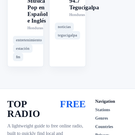
Música
94.7
Pop en
Tegucigalpa
Español
Honduras
e Inglés
noticias
Honduras
tegucigalpa
entretenimiento
estación
fm
TOP
FREE
Navigation
Stations
RADIO
Genres
A lightweight guide to free online radio,
Countries
built to quickly find local and