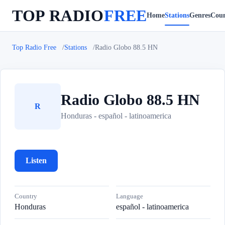
TOP RADIO
FREE
Home
Stations
Genres
Coun
Top Radio Free
Stations
Radio Globo 88.5 HN
Radio Globo 88.5 HN
R
Honduras - español - latinoamerica
Listen
Country
Language
Honduras
español - latinoamerica