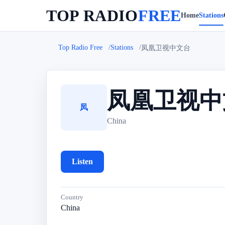
TOP RADIO
FREE
Home
Stations
Top Radio Free
Stations
凤凰卫视中文台
凤凰卫视中
凤
China
Listen
Country
China