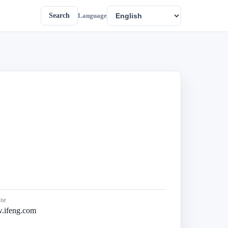
Search
Language
te
.ifeng.com