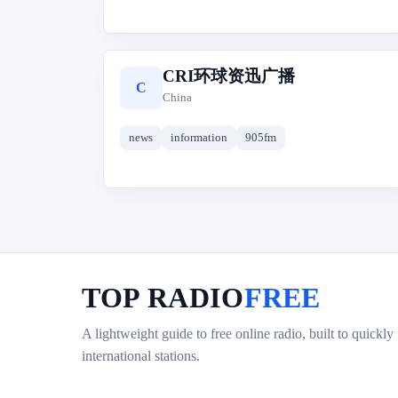
CRI环球资迅广播
C
China
news
information
905fm
TOP RADIO
FREE
A lightweight guide to free online radio, built to quickly
international stations.