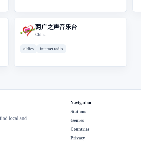
两广之声音乐台
两
China
oldies
internet radio
Navigation
Stations
 find local and
Genres
Countries
Privacy