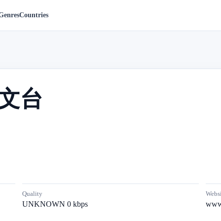
Genres
Countries
文台
Quality
Websi
UNKNOWN 0 kbps
www