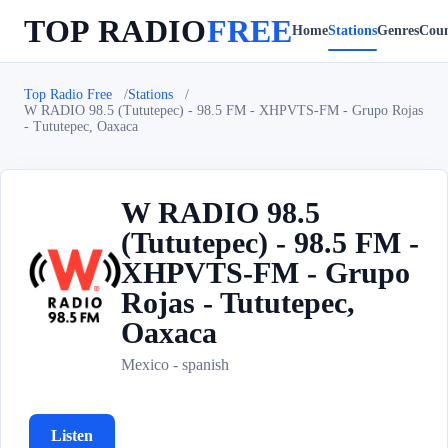
TOP RADIO
FREE
Home
Stations
Genres
Coun
Top Radio Free
Stations
W RADIO 98.5 (Tututepec) - 98.5 FM - XHPVTS-FM - Grupo Rojas
- Tututepec, Oaxaca
W RADIO 98.5
(Tututepec) - 98.5 FM -
XHPVTS-FM - Grupo
W
Rojas - Tututepec,
Oaxaca
Mexico - spanish
Listen