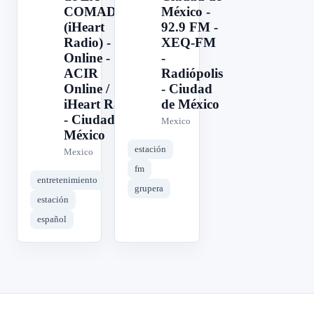
COMADRE
México -
(iHeart
92.9 FM -
Radio) -
XEQ-FM
Online -
-
ACIR
Radiópolis
Online /
- Ciudad
iHeart Radio
de México
- Ciudad de
Mexico
México
estación
Mexico
fm
entretenimiento
grupera
estación
español