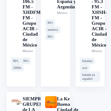
106.5
España y
- 95.3
FM -
Argentina
FM -
XHDFM-
XHSH-
Mexico
FM -
FM -
Grupo
Grupo
80's
ACIR -
ACIR -
américa
Ciudad
Ciudad
90's
de
de
México
México
Mexico
Mexico
80's
90's
baladas
2000s
acir
balada en
español
SIEMPRE
La Ke
S
L
GRUPEROS
Buena
de LA
Ciudad de