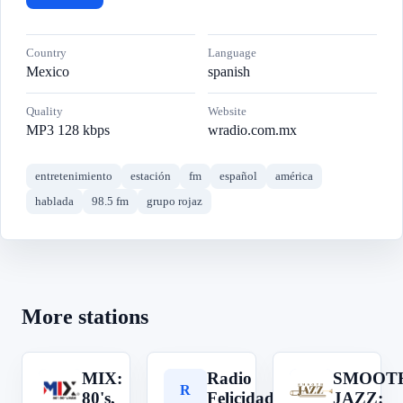
Country
Language
Mexico
spanish
Quality
Website
MP3 128 kbps
wradio.com.mx
entretenimiento
estación
fm
español
américa
hablada
98.5 fm
grupo rojaz
More stations
MIX:
Radio
SMOOT
M
R
S
80's,
Felicidad
JAZZ: