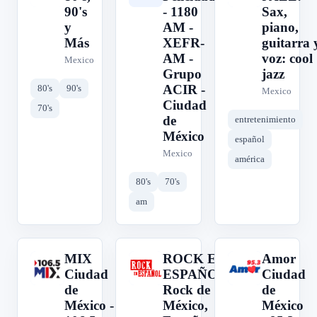
90's
- 1180
Sax,
y
AM -
piano,
Más
XEFR-
guitarra 
AM -
voz: cool
Mexico
Grupo
jazz
ACIR -
80's
90's
Mexico
Ciudad
70's
de
entretenimiento
México
español
Mexico
américa
80's
70's
am
MIX
ROCK EN
Amor
M
R
A
Ciudad
ESPAÑOL:
Ciudad
de
Rock de
de
México -
México,
México