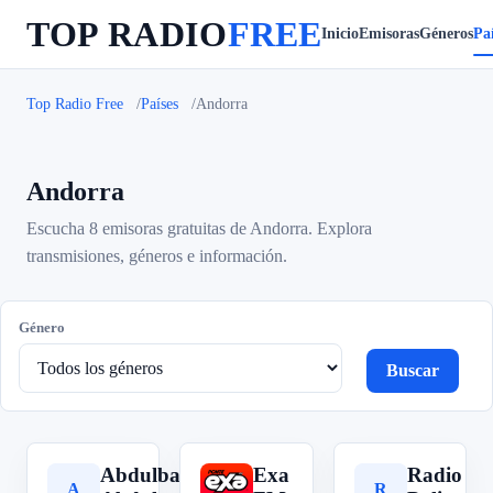
TOP RADIO
FREE
Inicio
Emisoras
Géneros
Paí
Top Radio Free
Países
Andorra
Andorra
Escucha 8 emisoras gratuitas de Andorra. Explora
transmisiones, géneros e información.
Género
Buscar
Abdulbasit
Exa
Radio
A
E
R