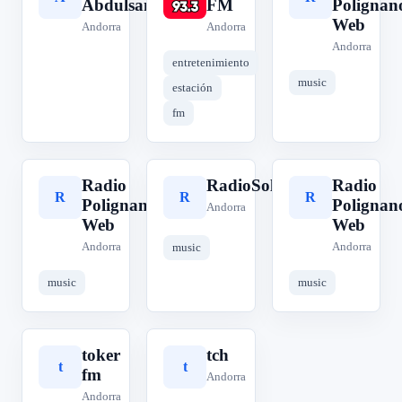
Abdulsamad
FM
Polignan
Web
Andorra
Andorra
Andorra
entretenimiento
music
estación
fm
Radio
RadioSoleLuna
Radio
R
R
R
Polignano
Polignan
Andorra
Web
Web
Andorra
Andorra
music
music
music
toker
tch
t
t
fm
Andorra
Andorra