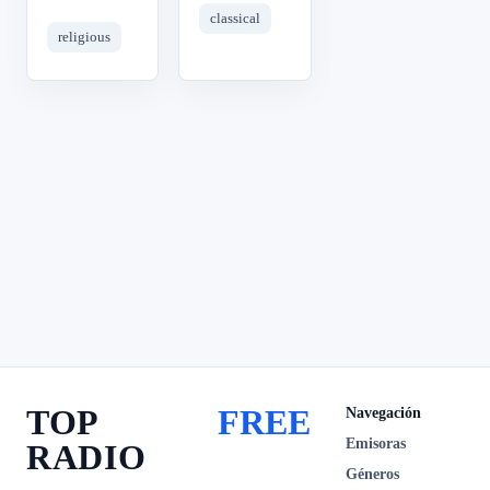
classical
religious
TOP
FREE
Navegación
Emisoras
RADIO
Géneros