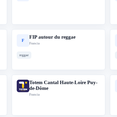
FIP autour du reggae
F
Francia
reggae
Totem Cantal Haute-Loire Puy-
T
de-Dôme
Francia